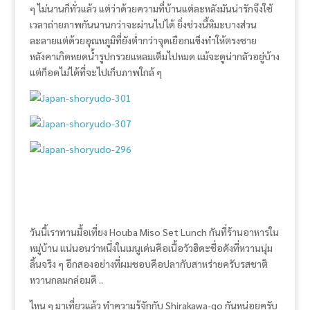
ๆ ไม่นานก็ทั่วแล้ว แต่ว่าด้วยความที่บ้านแต่ละหลังมันน่ารักจึงใช้
เวลาถ่ายภาพกันนานกว่าจะผ่านไปได้ ยิ่งช่วงนี้หิมะบางส่วน
ละลายแต่ด้วยอุณหภูมิที่ยังต่ำกว่าจุดเยือกแข็งทำให้ตรงชาย
หลังคาเกิดหยดน้ำรูปกรวยแหลมเต็มไปหมด แม้จะดูน่ากลัวอยู่บ้าง
แต่ก็อดไม่ได้ที่จะไปเก็บภาพใกล้ ๆ
วันนี้เราทานมื้อเที่ยง Houba Miso Set Lunch กันที่ร้านอาหารใน
หมู่บ้าน แน่นอนว่าหนึ่งในเมนูเด่นคือเนื้อวัวฮิดะชื่อดังที่หวานนุ่ม
ลิ้นจริง ๆ อีกสองอย่างที่ผมชอบคือปลากับสาหร่ายครับรสชาติ
หวานกลมกล่อมดี ..
ไหน ๆ มาเที่ยวแล้ว ทำความรู้จักกับ Shirakawa-go กันหน่อยครับ