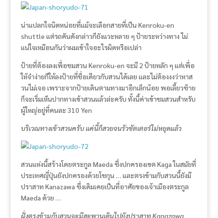
น่าแปลกใจนิดหน่อยที่แม้จะเลือกสายที่เป็น Kenroku-en
shuttle แต่รถคันดังกล่าวก็ยังแวะหลาย ๆ ป้ายระหว่างทาง ไม่
แน่ใจเหมือนกันว่าผมเข้าใจอะไรผิดหรือเปล่า
ป้ายที่ต้องลงเพื่อชมสวน Kenroku-en จะมี 2 ป้ายหลัก ๆ แต่เพื่อ
ให้จำง่ายก็ให้ลงป้ายที่ชื่อเดียวกับสวนได้เลย และไม่ต้องงงว่าหาส
วนไม่เจอ เพราะจากป้ายเดินตามทางมาอีกเล็กน้อย พอเลี้ยวซ้าย
ก็จะเริ่มเห็นปากทางเข้าสวนแล้วล่ะครับ ทั้งนี้ค่าเข้าชมสวนสำหรับ
ผู้ใหญ่อยู่ที่คนละ 310 Yen
บริเวณทางเข้าสวนครับ แค่นี้ก็สวยจนรัวชัตเตอร์ไม่หยุดแล้ว
สวนแห่งนี้สร้างโดยตระกูล Maeda ซึ่งปกครองเขต Kaga ในสมัยที่
ประเทศญี่ปุ่นยังปกครองด้วยโชกุน … และตรงข้ามกับสวนนี้ยังมี
ปราสาท Kanazawa ซึ่งเดิมเคยเป็นที่อาศัยของเจ้าเมืองตระกูล
Maeda ด้วย …
ฝั่งตรงข้ามกับสวนจะมีสะพานเดินไปยังปราสาท Kanazawa