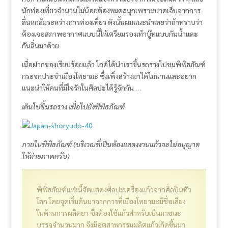
นักท่องเที่ยวจำนวนไม่น้อยต้องหมดสนุกเพราะบาดเจ็บจากการ
ลื่นหกล้มระหว่างการท่องเที่ยว ดังนั้นผมแนะนำเลยว่าถ้าทราบว่า
ต้องเจอสภาพอากาศแบบนี้ให้เตรียมรองเท้าบู๊ทแบบกันน้ำและ
กันลื่นมาด้วย
เมื่อฝากของเรียบร้อยแล้ว ไกด์ได้นำเราขึ้นรถรางไปชมพิพิธภัณฑ์
กระจกประจำเมืองโทยามะ ซึ่งเพิ่งสร้างมาได้ไม่นานและอยาก
แนะนำให้คนที่มีใจรักในศิลปะได้รู้จักกัน …
เดินไปขึ้นรถราง เพื่อไปยังพิพิธภัณฑ์
ภายในพิพิธภัณฑ์ (บริเวณที่เป็นห้องแสดงงานแก้วจะไม่อนุญาต
ให้ถ่ายภาพครับ)
พิพิธภัณฑ์แห่งนี้จัดแสดงศิลปะเครื่องแก้วจากศิลปินทั่ว
โลก โดยจุดเริ่มต้นมาจากการที่เมืองโทยามะมีชื่อเสียง
ในด้านการผลิตยา ซึ่งต้องใช้แก้วสำหรับเป็นภาชนะ
บรรจุจำนวนมาก จึงมีอุตสาหกรรมผลิตแก้วเกิดขึ้นมา