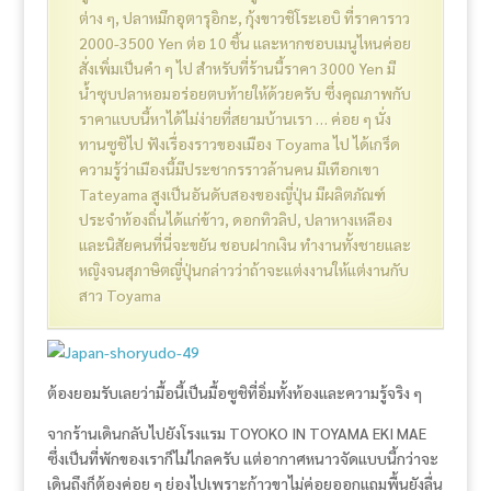
ต่าง ๆ, ปลาหมึกอุตารุอิกะ, กุ้งขาวชิโระเอบิ ที่ราคาราว
2000-3500 Yen ต่อ 10 ชิ้น และหากชอบเมนูไหนค่อย
สั่งเพิ่มเป็นคำ ๆ ไป สำหรับที่ร้านนี้ราคา 3000 Yen มี
น้ำซุบปลาหอมอร่อยตบท้ายให้ด้วยครับ ซึ่งคุณภาพกับ
ราคาแบบนี้หาได้ไม่ง่ายที่สยามบ้านเรา … ค่อย ๆ นั่ง
ทานซูชิไป ฟังเรื่องราวของเมือง Toyama ไป ได้เกร็ด
ความรู้ว่าเมืองนี้มีประชากรราวล้านคน มีเทือกเขา
Tateyama สูงเป็นอันดับสองของญี่ปุ่น มีผลิตภัณฑ์
ประจำท้องถิ่นได้แก่ข้าว, ดอกทิวลิป, ปลาหางเหลือง
และนิสัยคนที่นี่จะขยัน ชอบฝากเงิน ทำงานทั้งชายและ
หญิงจนสุภาษิตญี่ปุ่นกล่าวว่าถ้าจะแต่งงานให้แต่งานกับ
สาว Toyama
ต้องยอมรับเลยว่ามื้อนี้เป็นมื้อซูชิที่อิ่มทั้งท้องและความรู้จริง ๆ
จากร้านเดินกลับไปยังโรงแรม TOYOKO IN TOYAMA EKI MAE
ซึ่งเป็นที่พักของเราก็ไม่ไกลครับ แต่อากาศหนาวจัดแบบนี้กว่าจะ
เดินถึงก็ต้องค่อย ๆ ย่องไปเพราะก้าวขาไม่ค่อยออกแถมพื้นยังลื่น