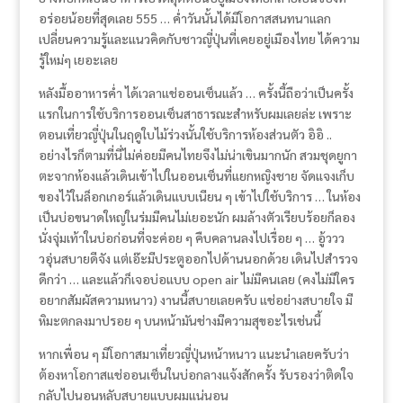
อร่อยน้อยที่สุดเลย 555 … ค่ำวันนั้นได้มีโอกาสสนทนาแลก
เปลี่ยนความรู้และแนวคิดกับชาวญี่ปุ่นที่เคยอยู่เมืองไทย ได้ความ
รู้ใหม่ๆ เยอะเลย
หลังมื้ออาหารค่ำ ได้เวลาแช่ออนเซ็นแล้ว … ครั้งนี้ถือว่าเป็นครั้ง
แรกในการใช้บริการออนเซ็นสาธารณะสำหรับผมเลยล่ะ เพราะ
ตอนเที่ยวญี่ปุ่นในฤดูใบไม้ร่วงนั้นใช้บริการห้องส่วนตัว อิอิ ..
อย่างไรก็ตามที่นี่ไม่ค่อยมีคนไทยจึงไม่น่าเขินมากนัก สวมชุดยูกา
ตะจากห้องแล้วเดินเข้าไปในออนเซ็นที่แยกหญิงชาย จัดแจงเก็บ
ของไว้ในล็อกเกอร์แล้วเดินแบบเนียน ๆ เข้าไปใช้บริการ … ในห้อง
เป็นบ่อขนาดใหญ่ในร่มมีคนไม่เยอะนัก ผมล้างตัวเรียบร้อยก็ลอง
นั่งจุ่มเท้าในบ่อก่อนที่จะค่อย ๆ คืบคลานลงไปเรื่อย ๆ … อู้ววว
วอุ่นสบายดีจัง แต่เอ๊ะมีประตูออกไปด้านนอกด้วย เดินไปสำรวจ
ดีกว่า … และแล้วก็เจอบ่อแบบ open air ไม่มีคนเลย (คงไม่มีใคร
อยากสัมผัสความหนาว) งานนี้สบายเลยครับ แช่อย่างสบายใจ มี
หิมะตกลงมาปรอย ๆ บนหน้ามันช่างมีความสุขอะไรเช่นนี้
หากเพื่อน ๆ มีโอกาสมาเที่ยวญี่ปุ่นหน้าหนาว แนะนำเลยครับว่า
ต้องหาโอกาสแช่ออนเซ็นในบ่อกลางแจ้งสักครั้ง รับรองว่าติดใจ
กลับไปนอนหลับสบายแบบผมแน่นอน