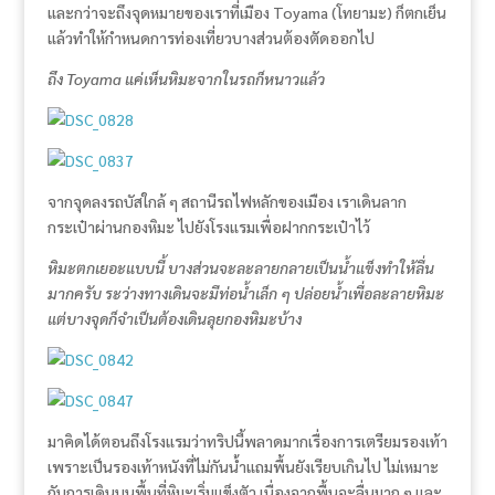
และกว่าจะถึงจุดหมายของเราที่เมือง Toyama (โทยามะ) ก็ตกเย็น
แล้วทำให้กำหนดการท่องเที่ยวบางส่วนต้องตัดออกไป
ถึง Toyama แค่เห็นหิมะจากในรถก็หนาวแล้ว
จากจุดลงรถบัสใกล้ ๆ สถานีรถไฟหลักของเมือง เราเดินลาก
กระเป๋าผ่านกองหิมะ ไปยังโรงแรมเพื่อฝากกระเป๋าไว้
หิมะตกเยอะแบบนี้ บางส่วนจะละลายกลายเป็นน้ำแข็งทำให้ลื่น
มากครับ ระว่างทางเดินจะมีท่อน้ำเล็ก ๆ ปล่อยน้ำเพื่อละลายหิมะ
แต่บางจุดก็จำเป็นต้องเดินลุยกองหิมะบ้าง
มาคิดได้ตอนถึงโรงแรมว่าทริปนี้พลาดมากเรื่องการเตรียมรองเท้า
เพราะเป็นรองเท้าหนังที่ไม่กันน้ำแถมพื้นยังเรียบเกินไป ไม่เหมาะ
กับการเดินบนพื้นที่หิมะเริ่มแข็งตัว เนื่องจากพื้นจะลื่นมาก ๆ และ