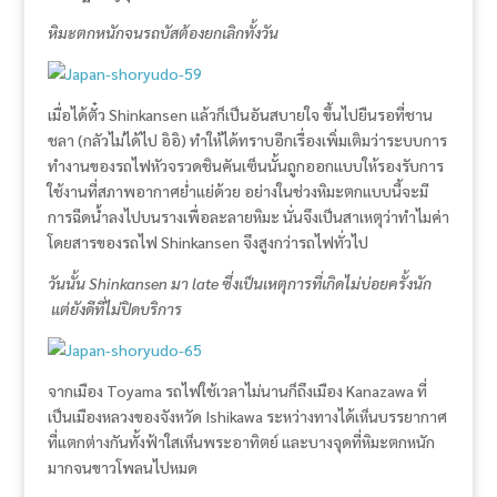
หิมะตกหนักจนรถบัสต้องยกเลิกทั้งวัน
เมื่อได้ตั๋ว Shinkansen แล้วก็เป็นอันสบายใจ ขึ้นไปยืนรอที่ชาน
ชลา (กลัวไม่ได้ไป อิอิ) ทำให้ได้ทราบอีกเรื่องเพิ่มเติมว่าระบบการ
ทำงานของรถไฟหัวจรวดชินคันเซ็นนั้นถูกออกแบบให้รองรับการ
ใช้งานที่สภาพอากาศย่ำแย่ด้วย อย่างในช่วงหิมะตกแบบนี้จะมี
การฉีดน้ำลงไปบนรางเพื่อละลายหิมะ นั่นจึงเป็นสาเหตุว่าทำไมค่า
โดยสารของรถไฟ Shinkansen จึงสูงกว่ารถไฟทั่วไป
วันนั้น Shinkansen มา late ซึ่งเป็นเหตุการที่เกิดไม่บ่อยครั้งนัก
แต่ยังดีที่ไม่ปิดบริการ
จากเมือง Toyama รถไฟใช้เวลาไม่นานก็ถึงเมือง Kanazawa ที่
เป็นเมืองหลวงของจังหวัด Ishikawa ระหว่างทางได้เห็นบรรยากาศ
ที่แตกต่างกันทั้งฟ้าใสเห็นพระอาทิตย์ และบางจุดที่หิมะตกหนัก
มากจนขาวโพลนไปหมด