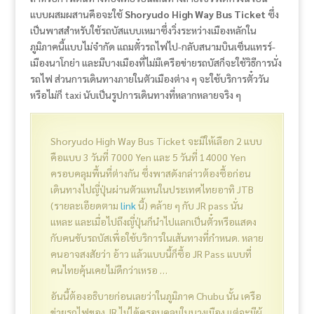
แบบผสมผสานคือจะใช้
Shoryudo High Way Bus Ticket
ซึ่ง
เป็นพาสสำหรับใช้รถบัสแบบเหมาซึ่งวิ่งระหว่างเมืองหลักใน
ภูมิภาคนี้แบบไม่จำกัด แถมตั๋วรถไฟไป-กลับสนามบินเซ็นแทรร์-
เมืองนาโกย่า และมีบางเมืองที่ไม่มีเครือข่ายรถบัสก็จะใช้วิธีการนั่ง
รถไฟ ส่วนการเดินทางภายในตัวเมืองต่าง ๆ จะใช้บริการตั๋ววัน
หรือไม่ก็ taxi นับเป็นรูปการเดินทางที่หลากหลายจริง ๆ
Shoryudo High Way Bus Ticket จะมีให้เลือก 2 แบบ
คือแบบ 3 วันที่ 7000 Yen และ 5 วันที่ 14000 Yen
ครอบคลุมพื้นที่ต่างกัน ซึ่งพาสดังกล่าวต้องซื้อก่อน
เดินทางไปญี่ปุ่นผ่านตัวแทนในประเทศไทยอาทิ JTB
(รายละเอียดตาม
link
นี้) คล้าย ๆ กับ JR pass นั่น
แหละ และเมื่อไปถึงญี่ปุ่นก็นำไปแลกเป็นตั๋วหรือแสดง
กับคนขับรถบัสเพื่อใช้บริการในเส้นทางที่กำหนด. หลาย
คนอาจสงสัยว่า อ้าว แล้วแบบนี้ก็ซื้อ JR Pass แบบที่
คนไทยคุ้นเคยไม่ดีกว่าเหรอ …
อันนี้ต้องอธิบายก่อนเลยว่าในภูมิภาค Chubu นั้น เครือ
ข่ายรถไฟของ JR ไม่ได้ครอบคลุมในบางเมือง แต่จะมีผู้