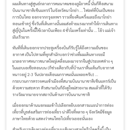
ผมเดินทางสู่ศูนย์กลางการคมนาคมของภูมิภาคนี้ นั่นก็คือสนาม
บินนานาชาติเซ็นแทรร์ ในจังหวัดนาโกย่า … ไฟลท์ที่บินเป็นของ
การบินไทย ออกจากกรุงเทพฯ ราวเที่ยงคืนครึ่งและถึงนาโกย่า
ตอนเช้าตรู่ ซึ่งวันที่เดินทางนั้นลมส่งท้ายแรงมากทำให้การเดินทาง
สู่ญี่ปุ่นในครั้งนี้ใช้เวลาบินเพียง 4 ชั่วโมงครึ่งเท่านั้น … โอ้ว แม่เจ้า
มันเร็วมาก
ทันทีที่เดินออกจากประตูเครื่องบินก็รับรู้ได้ถึงความเย็นของ
อากาศ เป็นไปตามที่ทุกสำนักบอกว่าช่วงที่ผมเดินทางจะมี
มวลอากาศหนาวขนาดใหญ่เคลื่อนลงมาจากจีนสู่ประเทศต่าง ๆ
ในแถบเอเชียตอนบน (ก็ช่วงเดียวกับที่บ้านเราตื่นเต้นกับอากาศ
หนาวอยู่ 2-3 วันปลายเดือนมกราคมนั่นแหละครับ) …
กระบวนการตรวจคนเข้าเมืองที่สนามบินนานาชาติเซ็นแทรร์เป็น
ด้วยความสะดวก ตัวสนามบินก็ยังดูใหม่สวยงาม สมแล้วที่ได้รับ
รางวัลมากมายจากสถาบันด้านการบินนานาชาติ
เมื่อออกมาด้านนอกผมเข้าไปเลือกหยิบเอกสารแนะนำการท่อง
เที่ยวที่บูธส่งเสริมการท่องเที่ยว น่าดีใจที่หลาย ๆ จังหวัดมีข้อมูล
ภาษาไทยด้วย แสดงว่าคนไทยไปเที่ยวเยอะนั่นเอง
สำหรับการเดินทางท่องเที่ยวบนเส้นทางสายโชริวโดครั้งนี้ เป็น