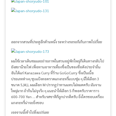
ออกจากสวนที่ประตูอีกด้านหนึ่ง ระหว่างรอรถก็เก็บภาพไปเรื่อย
ผมใช้เวลาเดินชมและถ่ายภาพในสวนอยู่พักใหญ่ก็เดินทางกลับไป
ยังสถานีรถไฟ เพื่อทานอาหารเที่ยงซึ่งเป็นของชื่อดังประจำถิ่น
อันได้แก่ Kanazawa Curry ที่ร้าน GoGoCurry ซึ่งเป็นเนื้อ
ประเภทต่างๆ ชุบแป้งทอดราดแกงกะหรี่แบบชุ่ม ๆ มีให้เลือก 3
ขนาด S,M,L ผมเลือก M ปรากฏว่าทานแทบไม่หมดครับ มันจาน
ใหญ่มาก ถ้ากินไม่จุจริง ๆ แนะนำให้เลือก S ก็พอครับราคาราว
600-700 Yen … สำหรับรสชาติก็ถูกปากดีครับ ยิ่งใครชอบเครื่อง
แกงกะหรี่น่าจะยิ่งชอบ
เจอจานนี้เข้าไปอิ่งแปร่เลย