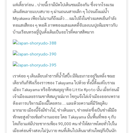
แต่เดี๋ยวก่อน .. บ่ายนี้เรามีนัดไปเดินชมเมืองกัน ซึ่งจากโรงแรม
เดินลัดเลาะแบบสบาย ๆ ผ่านถนนสายเล็ก ๆ ไปจนถึงแม่น้ำ
Miyakawa เพียงไม่นานก็ถึงแล้ว … ผมไปถึงในช่วงแดดเย็นกำลัง
ทอแสงสีทอง ๆ พอดี ภาพของแสงแดดที่จับลงบนปุยหิมะขาวกับ
บ้านเรือนทรงญี่ปุ่นดั้งเดิมเป็นอะไรที่คลาสสิคมาก
เราค่อย ๆ เดินเลียบลำธารที่น้ำใสปิ้ง มีหิมะเกาะอยู่ริมตลิ่ง ขณะ
เดียวกันก็ฟังเรื่องราวของ Takayama ไปด้วย ทั้งนี้ตั้งแต่โบราณ
เมือง Takayama หรืออีกสมญญาคือ Little Kyoto นั้น เมื่อก่อนมี
เจ้าเมืองและธรรมชาติสมบูรณ์มาก โชกุนจึงไล่เจ้าเมืองออกเพราะ
ต้องการบริหารเมืองนี้โดยตรง … และด้วยความที่มีวัตถุดิบ
มากมาย เมืองนี้จึงมีช่างไม้, ช่างดินเผา, ช่างหล่อซึ่งเป็นช่างฝีมือ
ทักษะสูงย้ายเข้มทำงานเยอะ โดย Takayama นั้นพื้นที่พอ ๆ กับ
โตเกียวแต่มีประชากรเพียง 90,000 คน ทำให้สภาพโดยทั่วไปใน
เมืองค่อนข้างสงบไม่วุ่นวาย คนที่เดินไปเดินมาส่วนใหญ่ก็เป็นนัก