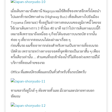
เมื่อเดินทางมาถึงสถานี Nagoya ผมใช้สิทธิ์ของพาสอีกครั้งโดยนำ
ไปแลกตั๋วรถบัสทางด่วน (Highway Bus) เพื่อเดินทางไปยังเมือง
Toyama (โทยามะ) ซึ่งอยู่ริมอ่าวทางตอนบนของภูมิภาคนี้ โดยจะ
ใช้เวลาเดินทางราว 3 ชั่วโมง 40 นาที จะว่าไปการเดินทางแบบนี้ก็
เหมาะดีเพราะมาถึงเหนื่อย ๆ ก็จะได้นอนยาวบนรถบัส จากนั้น
ค่อย ๆ เที่ยวจากตอนบนไล่ลงล่างมาเรื่อย ๆ
ก่อนขึ้นรถ ผมซื้ออาหารกล่องสำหรับทานเป็นอาหารเที่ยงบนรถ
บัสด้วย เพราะระหว่างทางจะจอดที่จุดพักรถเป็นเวลาสั้น ๆ เพียง
ครั้งเดียวเท่านั้น … ส่วนคนที่จะเข้าห้องน้ำก็ไม่ต้องห่วงเพราะมีให้
บริการที่ตอนท้ายของรถ
Office ที่แสดงบัตรเพื่อแลกเป็นตั๋วสำหรับขึ้นรถบัสครับ
ชานชลาก็อยู่ใกล้ ๆ ห้องขายตั๋วเลย มีเวลาและปลายทางบอก
ชัดเจน