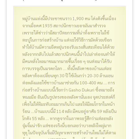
หมู่บ้านแห่งนี้มีประชาชนราว 1,900 คน โด่งดังขึ้นเนื่อง
จากเมื่อคศ 1935 สถาปนิกชาวเยอรมันมาสำรวจ
เพราะได้ข่าวว่ามีสถาปัตยกรรมที่น่าทึ่งเพราะไม่ใช้
ตะปูในการก่อสร้างบ้าน แต่จะใช้วิธีการมัดด้วยเชือก
ทำให้บ้านมีความยืดหยุ่นรองรับแรงสั่นสะเทือนได้ด้วย
หลังจากกลับไปแล้วสถาปนิกคนนี้นำไปเล่าต่อจนทำให้
มีคนหลั่งไหลมาชมมากมายขึ้นเรื่อย ๆ จนต่อมาได้รับ
การบรรจุเป็นมรดกโลก … ทั้งนี้หลังคาของบ้านแต่ละ
หลังคาต้องเปลี่ยนทุก 30 ปี ใช้เงินกว่า 20-30 ล้านเยน
ต่อหลังและใช้ชาวบ้านมาช่วยกัน 100-400 คน … การ
ก่อสร้างบ้านแบบนี้เรียกว่า Gasho Dukuri ซึ่งหมายถึง
พนมมือ อันเป็นรูปทรงของหลังคานั่นเอง จุดประสงค์ก็
เพื่อไม่ให้หิมะทับถมมากเกินไป และให้มีลมโกรกในหน้า
ร้อน …บ้านแบบนี้มี 114 หลัง มีคนอยู่อาศัย 59 หลังเป็น
โกดัง 55 หลัง … หากดูจากในภาพจะรู้สึกว่าแต่ละหลัง
จุ๋มจิ๋มน่ารัก แต่ของจริงนี่บอกเลยว่าบางหลังใหญ่มาก
หุหุ ในปัจจุบันเริ่มมีปัญหาเพราะสร้างบ้านใหม่ไม่ได้ตาม