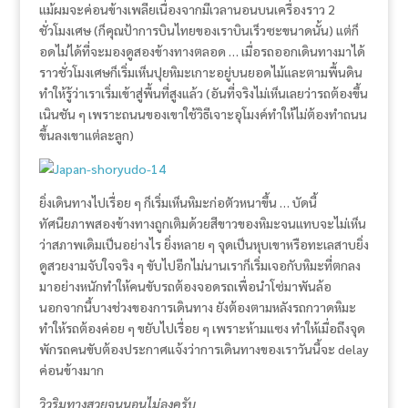
แม้ผมจะค่อนข้างเพลียเนื่องจากมีเวลานอนบนเครื่องราว 2
ชั่วโมงเศษ (ก็คุณป้าการบินไทยของเราบินเร็วซะขนาดนั้น) แต่ก็
อดไม่ได้ที่จะมองดูสองข้างทางตลอด … เมื่อรถออกเดินทางมาได้
ราวชั่วโมงเศษก็เริ่มเห็นปุยหิมะเกาะอยู่บนยอดไม้และตามพื้นดิน
ทำให้รู้ว่าเราเริ่มเข้าสู่พื้นที่สูงแล้ว (อันที่จริงไม่เห็นเลยว่ารถต้องขึ้น
เนินชัน ๆ เพราะถนนของเขาใช้วิธีเจาะอุโมงค์ทำให้ไม่ต้องทำถนน
ขึ้นลงเขาแต่ละลูก)
ยิ่งเดินทางไปเรื่อย ๆ ก็เริ่มเห็นหิมะก่อตัวหนาขึ้น … บัดนี้
ทัศนียภาพสองข้างทางถูกเติมด้วยสีขาวของหิมะจนแทบจะไม่เห็น
ว่าสภาพเดิมเป็นอย่างไร ยิ่งหลาย ๆ จุดเป็นหุบเขาหรือทะเลสาบยิ่ง
ดูสวยงามจับใจจริง ๆ ขับไปอีกไม่นานเราก็เริ่มเจอกับหิมะที่ตกลง
มาอย่างหนักทำให้คนขับรถต้องจอดรถเพื่อนำโซ่มาพันล้อ
นอกจากนี้บางช่วงของการเดินทาง ยังต้องตามหลังรถกวาดหิมะ
ทำให้รถต้องค่อย ๆ ขยับไปเรื่อย ๆ เพราะห้ามแซง ทำให้เมื่อถึงจุด
พักรถคนขับต้องประกาศแจ้งว่าการเดินทางของเราวันนี้จะ delay
ค่อนข้างมาก
วิวริมทางสวยจนนอนไม่ลงครับ