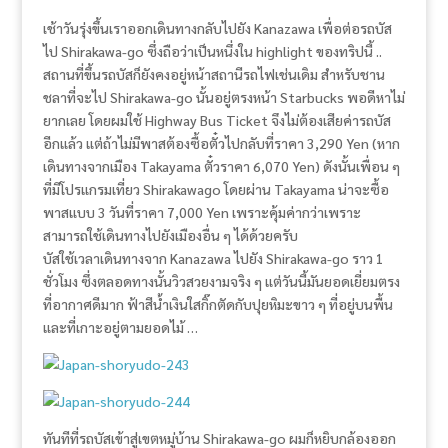
เช้าวันรุ่งขึ้นเราออกเดินทางกลับไปยัง Kanazawa เพื่อต่อรถบัส
ไป Shirakawa-go ซึ่งถือว่าเป็นหนึ่งใน highlight ของทริปนี้ ..
สถานที่ขึ้นรถบัสก็ยังคงอยู่หน้าสถานีรถไฟเช่นเดิม สำหรับชาน
ชลาที่จะไป Shirakawa-go นั้นอยู่ตรงหน้า Starbucks พอดีหาไม่
ยากเลย โดยผมใช้ Highway Bus Ticket จึงไม่ต้องเสียค่ารถบัส
อีกแล้ว แต่ถ้าไม่มีพาสต้องซื้อตั๋วไปกลับที่ราคา 3,290 Yen (หาก
เดินทางจากเมือง Takayama ตั๋วราคา 6,070 Yen) ดังนั้นเพื่อน ๆ
ที่มีโปรแกรมเที่ยว Shirakawago โดยผ่าน Takayama น่าจะซื้อ
พาสแบบ 3 วันที่ราคา 7,000 Yen เพราะคุ้มค่ากว่าเพราะ
สามารถใช้เดินทางไปยังเมืองอื่น ๆ ได้ด้วยครับ
บัสใช้เวลาเดินทางจาก Kanazawa ไปยัง Shirakawa-go ราว 1
ชั่วโมง ซึ่งตลอดทางนั้นวิวสวยงามจริง ๆ แต่วันนี้มันยอดเยี่ยมตรง
ที่อากาศดีมาก ฟ้าสีน้ำเงินใสกิ๊กตัดกับปุยหิมะขาว ๆ ที่อยู่บนพื้น
และที่เกาะอยู่ตามยอดไม้ …
ทันทีที่รถบัสเข้าสู่เขตหมู่บ้าน Shirakawa-go ผมก็หยิบกล้องออก