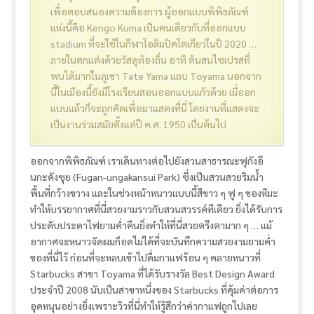
เพื่อตอบสนองความต้องการ ผู้ออกแบบพิพิธภัณฑ์
แห่งนี้คือ Kengo Kuma เป็นคนเดียวกับที่ออกแบบ
stadium ที่จะใช้ในกีฬาโอลิมปิคโตเกียวในปี 2020 …
ภายในตกแต่งด้วยวัสดุท้องถิ่น อาทิ ต้นสนไซเปรสที่
พบได้มากในภูเขา Tate Yama แถบ Toyama นอกจาก
นี้ในเมืองนี้ยังมีโรงเรียนสอนออกแบบแก้วด้วย เมื่ออก
แบบแล้วก็จะถูกคัดเพื่อมาแสดงที่นี่ โดยงานที่แสดงจะ
เป็นงานร่วมสมัยตั้งแต่ปี ค.ศ. 1950 เป็นต้นไป
ออกจากพิพิธภัณฑ์ เราเดินทางต่อไปยังสวนสาธารณะฟุกังอึ
นกะคังซุย (Fugan-ungakansui Park) ซึ่งเป็นสวนสวยริมน้ำ
พื้นที่กว้างขวาง และในช่วงหน้าหนาวแบบนี้สีขาว ๆ ฟู ๆ ของหิมะ
ทำให้บรรยากาศที่นี่สวยงามราวกับสวนสวรรค์ทีเดียว ยิ่งได้รับการ
ประดับประดาไฟยามค่ำคืนยิ่งทำให้ที่นี่สวยตรึงตามาก ๆ … แม้
อากาศจะหนาวจัดผมก็อดไม่ได้ที่จะบันทึกความสวยงามยามค่ำ
ของที่นี่ไว้ ก่อนที่จะหลบเข้าไปดื่มกาแฟร้อน ๆ คลายหนาวที่
Starbucks สาขา Toyama ที่ได้รับรางวัล Best Design Award
ประจำปี 2008 นับเป็นสาขาหนึ่งของ Starbucks ที่คุ้มค่าต่อการ
อุดหนุนอย่างยิ่งเพราะวิวที่นี่ทำให้รู้สึกว่าค่ากาแฟถูกไปเลย