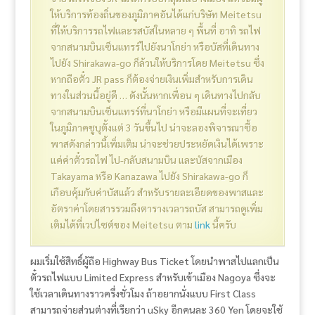
ให้บริการท้องถิ่นของภูมิภาคอันได้แก่บริษัท Meitetsu
ที่ให้บริการรถไฟและรสบัสในหลาย ๆ พื้นที่ อาทิ รถไฟ
จากสนามบินเซ็นแทรร์ไปยังนาโกย่า หรือบัสที่เดินทาง
ไปยัง Shirakawa-go ก็ล้วนให้บริการโดย Meitetsu ซึ่ง
หากถือตั๋ว JR pass ก็ต้องจ่ายเงินเพิ่มสำหรับการเดิน
ทางในส่วนนี้อยู่ดี … ดังนั้นหากเพื่อน ๆ เดินทางไปกลับ
จากสนามบินเซ็นแทรร์ที่นาโกย่า หรือมีแผนที่จะเที่ยว
ในภูมิภาคชูบุตั้งแต่ 3 วันขึ้นไป น่าจะลองพิจารณาซื้อ
พาสดังกล่าวนี้เพิ่มเติม น่าจะช่วยประหยัดเงินได้เพราะ
แค่ค่าตั๋วรถไฟ ไป-กลับสนามบิน และบัสจากเมือง
Takayama หรือ Kanazawa ไปยัง Shirakawa-go ก็
เกือบคุ้มกับค่าบัสแล้ว สำหรับรายละเอียดของพาสและ
อัตราค่าโดยสารรวมถึงตารางเวลารถบัส สามารถดูเพิ่ม
เติมได้ที่เวปไซต์ของ Meitetsu ตาม
link
นี้ครับ
ผมเริ่มใช้สิทธิ์ผู้ถือ Highway Bus Ticket โดยนำพาสไปแลกเป็น
ตั๋วรถไฟแบบ Limited Express สำหรับเข้าเมือง Nagoya ซึ่งจะ
ใช้เวลาเดินทางราวครึ่งชั่วโมง ถ้าอยากนั่งแบบ First Class
สามารถจ่ายส่วนต่างที่เรียกว่า uSky อีกคนละ 360 Yen โดยจะใช้