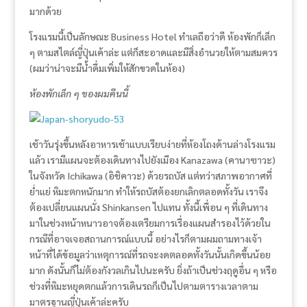
มากด้วย
โรงแรมนี้เป็นลักษณะ Business Hotel ทำเลถือว่าดี ห้องพักก็เล็ก
ๆ ตามสไตล์ญี่ปุ่นเค้าล่ะ แต่ก็สะอาดและมีสิ่งอำนวยให้ตามสมควร
(ผมว่าน่าจะมีน้ำดื่มเพิ่มให้สักขวดในห้อง)
ห้องพักเล็ก ๆ ของผมคืนนี้
เช้าวันรุ่งขึ้นหลังอาหารเช้าแบบเรียบง่ายที่ห้องโถงด้านล่างโรงแรม
แล้ว เรามีแผนจะต้องเดินทางไปยังเมือง Kanazawa (คานาซาวะ)
ในจังหวัด Ichikawa (อิชิคาวะ) ด้วยรถบัส แต่ทว่าสภาพอากาศที่
ย่ำแย่ หิมะตกหนักมาก ทำให้รถบัสต้องยกเลิกตลอดทั้งวัน เราจึง
ต้องเปลี่ยนแผนนั่ง Shinkansen ไปแทน ทั้งนี้เพื่อน ๆ ที่เดินทาง
มาในช่วงหน้าหนาวอาจต้องเตรียมการเรื่องแผนสำรองไว้ด้วยใน
กรณีที่อาจเจอสถานการณ์แบบนี้ อย่างไรก็ตามผมถามทางเจ้า
หน้าที่ได้ข้อมูลว่าเหตุการณ์ที่รถจะงดตลอดทั้งวันนั้นเกิดขึ้นน้อย
มาก ดังนั้นก็ไม่ต้องกังวลเกินไปนะครับ ยิ่งถ้าเป็นช่วงฤดูอื่น ๆ หรือ
ช่วงที่หิมะหยุดตกแล้วการเดินรถก็เป็นไปตามตารางเวลาตาม
มาตรฐานญี่ปุ่นเค้าล่ะครับ