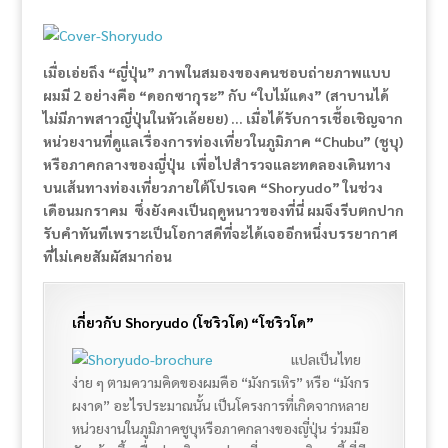
เมื่อเอ่ยถึง “ญี่ปุ่น” ภาพในสมองของคนชอบถ่ายภาพแบบ
ผมมี 2 อย่างคือ “ดอกซากุระ” กับ “ใบไม้แดง” (สาบานได้
ไม่มีภาพสาวญี่ปุ่นในหัวเล้ยยย) … เมื่อได้รับการเชื้อเชิญจาก
หน่วยงานที่ดูแลเรื่องการท่องเที่ยวในภูมิภาค “Chubu” (ชูบุ)
หรือภาคกลางของญี่ปุ่น เพื่อไปสำรวจและทดลองเดินทาง
บนเส้นทางท่องเที่ยวภายใต้โปรเจค “Shoryudo” ในช่วง
เดือนมกราคม ซึ่งยังคงเป็นฤดูหนาวของที่นี่ ผมจึงรีบตกปาก
รับคำทันทีเพราะเป็นโอกาสดีที่จะได้เจออีกหนึ่งบรรยากาศ
ที่ไม่เคยสัมผัสมาก่อน
เกี่ยวกับ Shoryudo (โชริวโด) “โชริวโด”
แปลเป็นไทย
ง่าย ๆ ตามความคิดของผมคือ “มังกรเหิร” หรือ “มังกร
ผงาด” อะไรประมาณนั้น เป็นโครงการที่เกิดจากหลาย
หน่วยงานในภูมิภาคชูบุหรือภาคกลางของญี่ปุ่น ร่วมมือ