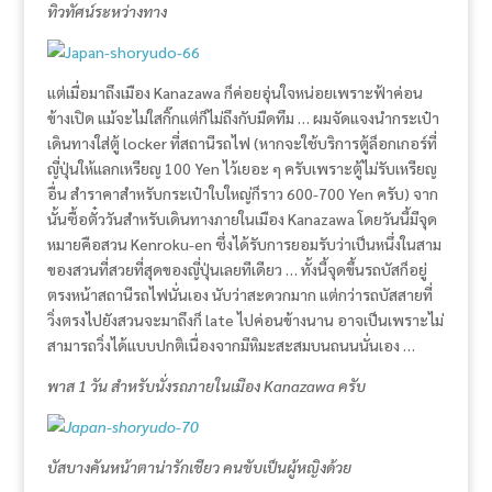
ทิวทัศน์ระหว่างทาง
แต่เมื่อมาถึงเมือง Kanazawa ก็ค่อยอุ่นใจหน่อยเพราะฟ้าค่อน
ข้างเปิด แม้จะไม่ใสกิ๊กแต่ก็ไม่ถึงกับมืดทึม … ผมจัดแจงนำกระเป๋า
เดินทางใส่ตู้ locker ที่สถานีรถไฟ (หากจะใช้บริการตู้ล็อกเกอร์ที่
ญี่ปุ่นให้แลกเหรียญ 100 Yen ไว้เยอะ ๆ ครับเพราะตู้ไม่รับเหรียญ
อื่น สำราคาสำหรับกระเป๋าใบใหญ่ก็ราว 600-700 Yen ครับ) จาก
นั้นซื้อตั๋ววันสำหรับเดินทางภายในเมือง Kanazawa โดยวันนี้มีจุด
หมายคือสวน Kenroku-en ซึ่งได้รับการยอมรับว่าเป็นหนึ่งในสาม
ของสวนที่สวยที่สุดของญี่ปุ่นเลยทีเดียว … ทั้งนี้จุดขึ้นรถบัสก็อยู่
ตรงหน้าสถานีรถไฟนั่นเอง นับว่าสะดวกมาก แต่กว่ารถบัสสายที่
วิ่งตรงไปยังสวนจะมาถึงก็ late ไปค่อนข้างนาน อาจเป็นเพราะไม่
สามารถวิ่งได้แบบปกติเนื่องจากมีหิมะสะสมบนถนนนั่นเอง …
พาส 1 วัน สำหรับนั่งรถภายในเมือง Kanazawa ครับ
บัสบางคันหน้าตาน่ารักเชียว คนขับเป็นผู้หญิงด้วย