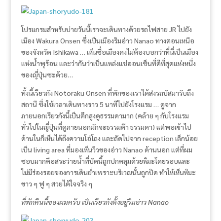
โปรแกรมสำหรับบ่ายวันนี้เราจะเดินทางด้วยรถไฟสาย JR ไปยัง
เมือง Wakura Onsen ซึ่งเป็นเมืองริมอ่าว Nanao ทางตอนเหนือ
ของจังหวัด Ishikawa … เห็นชื่อเมืองคงไม่ต้องบอกว่าที่นี่เป็นเมือง
แห่งน้ำพุร้อน และว่ากันว่าเป็นแหล่งแช่ออนเซ็นที่ดีที่สุดแห่งหนึ่ง
ของญี่ปุ่นซะด้วย…
ทั้งนี้เรียวกัง Notoraku Onsen ที่พักของเราได้ส่งรถบัสมารับถึง
สถานี ซึ่งใช้เวลาเดินทางราว 5 นาทีไปยังโรงแรม … ดูจาก
ภายนอกเรียวกังนี้เป็นตึกสูงดูธรรมดามาก (คล้าย ๆ กับโรงแรม
ทั่วไปในญี่ปุ่นที่ดูภายนอกมักจะธรรมด๊า ธรรมดา) แต่พอเข้าไป
ด้านในก็เห็นได้ถึงความโอ่โถง และถัดไปจาก reception เล็กน้อย
เป็น living area ที่มองเห็นวิวของอ่าว Nanao ด้านนอก แต่ที่ผม
ชอบมากคือสระว่ายน้ำที่บัดนี้ถูกปกคลุมด้วยหิมะโดยรอบและ
ไม่มีร่องรอยของการเดินย่ำเพราะบริเวณนั้นถูกปิด ทำให้เห็นหิมะ
ขาว ๆ ฟู ๆ สวยได้ใจจริง ๆ
ที่พักคืนนี้ของผมครับ เป็นเรียวกังตั้งอยู่ริมอ่าว Nanao