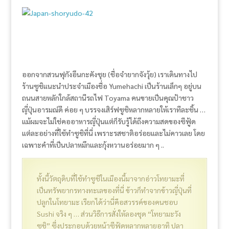
ออกจากสวนฟุกังอึนกะคังซุย (ชื่อจำยากจังวุ้ย) เราเดินทางไป
ร้านซูชิแนะนำประจำเมืองชื่อ Yumehachi เป็นร้านเล็กๆ อยู่บน
ถนนสายหลักใกล้สถานีรถไฟ Toyama คนขายเป็นคุณป้าชาว
ญี่ปุ่นอารมณ์ดี ค่อย ๆ บรรจงเสิร์ฟซูชิหลากหลายให้เราทีละชิ้น …
แม้ผมจะไม่ใช่คออาหารญี่ปุ่นแต่ก็รับรู้ได้ถึงความสดของซีฟู้ด
แต่ละอย่างที่ใช้ทำซูชิที่นี่ เพราะรสชาติอร่อยและไม่คาวเลย โดย
เฉพาะคำที่เป็นปลาหมึกและกุ้งหวานอร่อยมาก ๆ ..
ทั้งนี้วัตถุดิบที่ใช้ทำซูชิในเมืองนี้มาจากอ่าวโทยามะที่
เป็นทรัพยากรทางทะเลของที่นี่ ข้าวก็ทำจากข้าวญี่ปุ่นที่
ปลูกในโทยามะ เรียกได้ว่านี่คือสวรรค์ของคนชอบ
Sushi จริง ๆ … ส่วนวิธีการสั่งให้ลองชุด “โทยามะวัง
ซูชิ” ซึ่งประกอบด้วยหน้าซีฟู้ดหลากหลายอาทิ ปลา