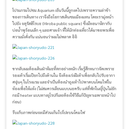
โปรแกรมไปชม Aquarium เย็นวันนี้ถูกงดไปเพราะความล่าช้า
ของการเดินทาง เราจึงถือโอกาสเดินชมเมืองแทน โดยเรามุ่งหน้า
ไปยัง จตุรัสฮิโรบะ (Hiroba public square) ซึ่งมีหอนาฬิกากับ
บ่อน้ำพุร้อนเล็ก ๆ และศาลเจ้า ที่ให้นักท่องเที่ยวได้มาขอพรเพื่อ
ความมั่งคั่งกัน แน่นอนว่าผมไม่พลาด อิอิ
ขากลับผมต้องเดินฝ่าหิมะที่ตกอย่างหนัก เริ่มรู้สึกหนาวจัดเพราะ
รองเท้าเริ่มเปียกไปถึงด้านใน จึงต้องเร่งฝีเท้าเพื่อกลับไปรับอากา
ศอุ่นๆ ในโรงแรม และจำเป็นต้องนำถุงเท้าไปพาดบนโคมไฟใน
ห้องเพื่อให้แห้ง (ไม่สมควรเลียนแบบนะครับ แต่ที่พักในญี่ปุ่นไม่ยัก
กะมี heater แบบทางยุโรปก็เลยต้องใช้วิธีแก้ปัญหาเฉพาะหน้าไป
ก่อน)
รีบเก็บภาพก่อนจะมีส่วนเกินไปโปะบนโคมไฟ