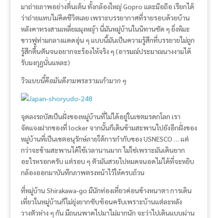
มาถ่ายภาพอย่างตื่นเต้น ทั้งกล้องใหญ่ Gopro และมือถือ เรียกได้
ว่าถ่ายแทบไม่คิดชีวิตเลย เพราะบรรยากาศที่รายรอบด้วยบ้าน
หลังคาทรงสามเหลี่ยมมุงหญ้า นี่มันหมู่บ้านในนิทานชัด ๆ ยิ่งหิมะ
ขาวฟูท่ามกลางแดดอุ่น ๆ แบบนี้มันเป็นความรู้สึกที่บรรยายไม่ถูก
รู้สึกตื้นตันจนอยากจะร้องไห้จริง ๆ (อารมณ์ประมาณนางงามได้
รับมงกุฎนั่นแหละ)
วิวแบบนี้คือมันดีงามพระรามเก้ามาก ๆ
จุดลงรถบัสเป็นฝั่งของหมู่บ้านที่ไม่ได้อยู่ในเขตมรดกโลก เรา
จัดแจงฝากของที่ locker จากนั้นก็เดินข้ามสะพานไปยังอีกฝั่งของ
หมู่บ้านที่เป็นเขตอนุรักษ์ภายใต้การกำกับของ USNESCO … แต่
กว่าจะข้ามสะพานได้ใช้เวลานานมาก ไม่ใช่เพราะมันเดินยาก
อะไรหรอกครับ แต่รอบ ๆ ตัวมันสวยไปหมดจนอดไม่ได้ที่จะหยิบ
กล้องออกมาบันทึกภาพตรงหน้าไว้ให้ครบถ้วน
ที่หมู่บ้าน Shirakawa-go มีนักท่องเที่ยวค่อนข้างหนาตา การเดิน
เที่ยวในหมู่บ้านก็ไม่ยุ่งยากซับซ้อนครับเพราะบ้านแต่ละหลัง
วางตัวห่าง ๆ กัน มีถนนพาดไปมาไม่มากนัก จะว่าไปเดินแบบผ่าน