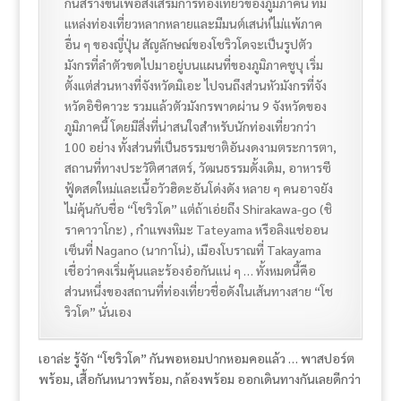
กันสร้างขึ้นเพื่อส่งเสริมการท่องเที่ยวของภูมิภาคนี้ ที่มี
แหล่งท่องเที่ยวหลากหลายและมีมนต์เสน่ห์ไม่แพ้ภาค
อื่น ๆ ของญี่ปุ่น สัญลักษณ์ของโชริวโดจะเป็นรูปตัว
มังกรที่ลำตัวขดไปมาอยู่บนแผนที่ของภูมิภาคชูบุ เริ่ม
ตั้งแต่ส่วนหางที่จังหวัดมิเอะ ไปจนถึงส่วนหัวมังกรที่จัง
หวัดอิชิคาวะ รวมแล้วตัวมังกรพาดผ่าน 9 จังหวัดของ
ภูมิภาคนี้ โดยมีสิ่งที่น่าสนใจสำหรับนักท่องเที่ยวกว่า
100 อย่าง ทั้งส่วนที่เป็นธรรมชาติอันงดงามตระการตา,
สถานที่ทางประวัติศาสตร์, วัฒนธรรมดั้งเดิม, อาหารซี
ฟู้ดสดใหม่และเนื้อวัวฮิดะอันโด่งดัง หลาย ๆ คนอาจยัง
ไม่คุ้นกับชื่อ “โชริวโด” แต่ถ้าเอ่ยถึง Shirakawa-go (ชิ
ราคาวาโกะ) , กำแพงหิมะ Tateyama หรือลิงแช่ออน
เซ็นที่ Nagano (นากาโน่), เมืองโบราณที่ Takayama
เชื่อว่าคงเริ่มคุ้นและร้องอ๋อกันแน่ ๆ … ทั้งหมดนี้คือ
ส่วนหนึ่งของสถานที่ท่องเที่ยวชื่อดังในเส้นทางสาย “โช
ริวโด” นั่นเอง
เอาล่ะ รู้จัก “โชริวโด” กันพอหอมปากหอมคอแล้ว … พาสปอร์ต
พร้อม, เสื้อกันหนาวพร้อม, กล้องพร้อม ออกเดินทางกันเลยดีกว่า