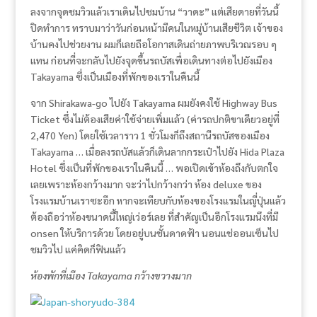
ลงจากจุดชมวิวแล้วเราเดินไปชมบ้าน “วาดะ” แต่เสียดายที่วันนี้
ปิดทำการ ทราบมาว่าวันก่อนหน้ามีคนในหมู่บ้านเสียชีวิต เจ้าของ
บ้านคงไปช่วยงาน ผมก็เลยถือโอกาสเดินถ่ายภาพบริเวณรอบ ๆ
แทน ก่อนที่จะกลับไปยังจุดขึ้นรถบัสเพื่อเดินทางต่อไปยังเมือง
Takayama ซึ่งเป็นเมืองที่พักของเราในคืนนี้
จาก Shirakawa-go ไปยัง Takayama ผมยังคงใช้ Highway Bus
Ticket ซึ่งไม่ต้องเสียค่าใช้จ่ายเพิ่มแล้ว (ค่ารถปกติขาเดียวอยู่ที่
2,470 Yen) โดยใช้เวลาราว 1 ชั่วโมงก็ถึงสถานีรถบัสของเมือง
Takayama … เมื่อลงรถบัสแล้วก็เดินลากกระเป๋าไปยัง Hida Plaza
Hotel ซึ่งเป็นที่พักของเราในคืนนี้ … พอเปิดเข้าห้องถึงกับตกใจ
เลยเพราะห้องกว้างมาก จะว่าไปกว้างกว่า ห้อง deluxe ของ
โรงแรมบ้านเราซะอีก หากจะเทียบกับห้องของโรงแรมในญี่ปุ่นแล้ว
ต้องถือว่าห้องขนาดนี้ใหญ่เว่อร์เลย ที่สำคัญเป็นอีกโรงแรมนึงที่มี
onsen ให้บริการด้วย โดยอยู่บนชั้นดาดฟ้า นอนแช่ออนเซ็นไป
ชมวิวไป แค่คิดก็ฟินแล้ว
ห้องพักที่เมือง Takayama กว้างขวางมาก