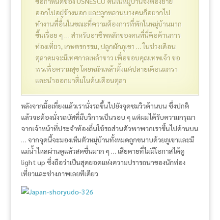
ข้อกำหนดของ USNESCO คนในหมู่บ้านจึงต้องย้าย
ออกไปอยู่ข้างนอก และลูกหลานบางคนก็อยากไป
ทำงานที่อื่นในขณะที่ความต้องการที่พักในหมู่บ้านมาก
ขึ้นเรื่อย ๆ … สำหรับอาชีพหลักของคนที่นี่คือด้านการ
ท่องเที่ยว, เกษตรกรรม, ปลูกผักภูเขา … ในช่วงเดือน
ตุลาคมจะมีเทศกาลเหล้าขาว เพื่อขอบคุณเทพเจ้า ขอ
พรเพื่อความสุข โดยหมักเหล้าตั้งแต่ปลายเดือนมกรา
และนำออกมาดื่มในต้นเดือนตุลา
หลังจากมื้อเที่ยงแล้วเรานั่งรถขึ้นไปยังจุดชมวิวด้านบน ซึ่งปกติ
แล้วจะต้องนั่งรถบัสที่มีบริการเป็นรอบ ๆ แต่ผมได้รับความกรุณา
จากเจ้าหน้าที่ประจำท้องถิ่นใช้รถส่วนตัวพาพวกเราขึ้นไปด้านบน
… จากจุดนี้จะมองเห็นตัวหมู่บ้านทั้งหมดถูกขนาบด้วยภูเขาและมี
แม่น้ำไหลผ่านดูแล้วสดชื่นมาก ๆ … เสียดายที่ไม่มีโอกาสได้ดู
light up ซึ่งถือว่าเป็นสุดยอดแห่งความปรารถนาของนักท่อง
เที่ยวและช่างภาพเลยทีเดียว