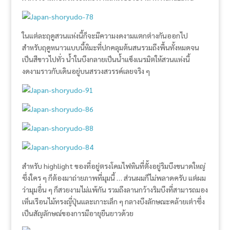
ในแต่ละฤดูสวนแห่งนี้ก็จะมีความงดงามแตกต่างกันออกไป
สำหรับฤดูหนาวแบบนี้หิมะที่ปกคลุมต้นสนรวมถึงพื้นทั้งหมดจน
เป็นสีขาวไปทั่ว น้ำในบึงกลายเป็นน้ำแข็งเนรมิตให้สวนแห่งนี้
งดงามราวกับเดินอยู่บนสรวงสวรรค์เลยจริง ๆ
สำหรับ highlight ของที่อยู่ตรงโคมไฟหินที่ตั้งอยู่ริมบึงขนาดใหญ่
ซึ่งใคร ๆ ก็ต้องมาถ่ายภาพที่มุมนี้ … ส่วนผมก็ไม่พลาดครับ แต่ผม
ว่ามุมอื่น ๆ ก็สวยงามไม่แพ้กัน รวมถึงลานกว้างริมบึงที่สามารถมอง
เห็นเรือนไม้ทรงญี่ปุ่นและเกาะเล็ก ๆ กลางบึงลักษณะคล้ายเต่าซึ่ง
เป็นสัญลักษณ์ของการมีอายุยืนยาวด้วย