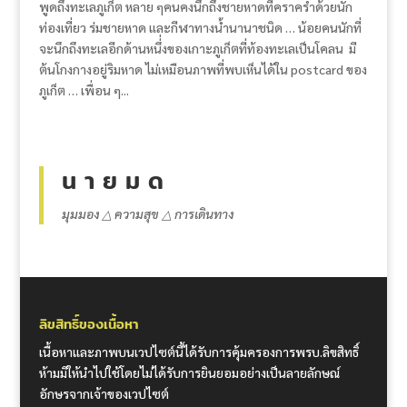
พูดถึงทะเลภูเก็ต หลาย ๆคนคงนึกถึงชายหาดที่คราคร่ำด้วยนัก
ท่องเที่ยว ร่มชายหาด และกีฬาทางน้ำนานาชนิด … น้อยคนนักที่
จะนึกถึงทะเลอีกด้านหนึ่่งของเกาะภูเก็ตที่ท้องทะเลเป็นโคลน มี
ต้นโกงกางอยู่ริมหาด ไม่เหมือนภาพที่พบเห็นได้ใน postcard ของ
ภูเก็ต … เพื่อน ๆ...
น า ย ม ด
มุมมอง △ ความสุข △ การเดินทาง
ลิขสิทธิ์ของเนื้อหา
เนื้อหาและภาพบนเวปไซต์นี้ได้รับการคุ้มครองการพรบ.ลิขสิทธิ์
ห้ามมิให้นำไปใช้โดยไม่ได้รับการยินยอมอย่างเป็นลายลักษณ์
อักษรจากเจ้าของเวปไซต์