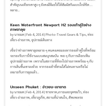
สำคัญบนเทือกเขาสูง ๆ ยังคงมีหิมะให้ได้สัมผัสกันแบบใกล้ชิด …
หลาย...
Keen Waterfront Newport H2 รองเท้าคู่ใจช่าง
ภาพขาลุย
by
นายมด
|
Feb 4, 2014
|
Photo-Travel Gears & Tips
,
ท่อง
เที่ยว-ถ่ายภาพ
,
อุปกรณ์เดินทาง
เชื่อว่าช่างภาพขาลุยหลาย ๆ คนคงเคยมองหารองเท้าคู่ใจที่พร้อม
จะรองรับการใช้งานแบบสมบุกสมบัน พอ ๆ กับการเลือกเฟ้น
อุปกรณ์ถ่ายภาพ เพราะในสภาวะที่ต้องไปถ่ายภาพพร้อม ๆ กับ
การเดินขึ้นเขาลงห้วย หากรองเท้าที่สวมใส่ไม่ทนทานหรือไม่
เหมาะกับการลุยแล้ว...
Unseen Phuket : อ่าวยน-เขาขาด
by
นายมด
|
Feb 4, 2014
|
ชายหาด,เกาะและจุดชมวิว
,
ท่อง
เที่ยว-ถ่ายภาพ
,
เที่ยวภูเก็ต
,
สถานที่น่าสนใจ
,
สัพเพเหระ