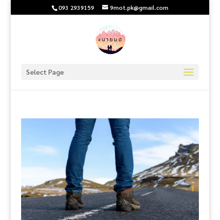
093 2939159
9mot.pk@gmail.com
Select Page