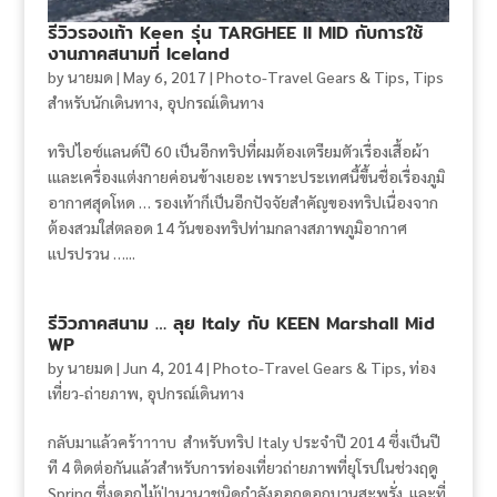
รีวิวรองเท้า Keen รุ่น TARGHEE II MID กับการใช้
งานภาคสนามที่ Iceland
by
นายมด
|
May 6, 2017
|
Photo-Travel Gears & Tips
,
Tips
สำหรับนักเดินทาง
,
อุปกรณ์เดินทาง
ทริปไอซ์แลนด์ปี 60 เป็นอีกทริปที่ผมต้องเตรียมตัวเรื่องเสื้อผ้า
เและเครื่องแต่งกายค่อนข้างเยอะ เพราะประเทศนี้ขึ้นชื่อเรื่องภูมิ
อากาศสุดโหด … รองเท้าก็เป็นอีกปัจจัยสำคัญของทริปเนื่องจาก
ต้องสวมใส่ตลอด 14 วันของทริปท่ามกลางสภาพภูมิอากาศ
แปรปรวน …...
รีวิวภาคสนาม … ลุย Italy กับ KEEN Marshall Mid
WP
by
นายมด
|
Jun 4, 2014
|
Photo-Travel Gears & Tips
,
ท่อง
เที่ยว-ถ่ายภาพ
,
อุปกรณ์เดินทาง
กลับมาแล้วคร้าาาาบ สำหรับทริป Italy ประจำปี 2014 ซึ่งเป็นปี
ที 4 ติดต่อกันแล้วสำหรับการท่องเที่ยวถ่ายภาพที่ยุโรปในช่วงฤดู
Spring ซึ่งดอกไม้ป่านานาชนิดกำลังออกดอกบานสะพรั่ง และที่