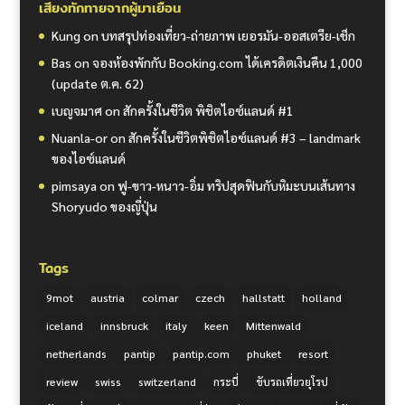
เสียงทักทายจากผู้มาเยือน
Kung
on
บทสรุปท่องเที่ยว-ถ่ายภาพ เยอรมัน-ออสเตรีย-เช็ก
Bas
on
จองห้องพักกับ Booking.com ได้เครดิตเงินคืน 1,000
(update ต.ค. 62)
เบญจมาศ
on
สักครั้งในชีวิต พิชิตไอซ์แลนด์ #1
Nuanla-or
on
สักครั้งในชีวิตพิชิตไอซ์แลนด์ #3 – landmark
ของไอซ์แลนด์
pimsaya
on
ฟู-ขาว-หนาว-อิ่ม ทริปสุดฟินกับหิมะบนเส้นทาง
Shoryudo ของญี่ปุ่น
Tags
9mot
austria
colmar
czech
hallstatt
holland
iceland
innsbruck
italy
keen
Mittenwald
netherlands
pantip
pantip.com
phuket
resort
review
swiss
switzerland
กระบี่
ขับรถเที่ยวยุโรป