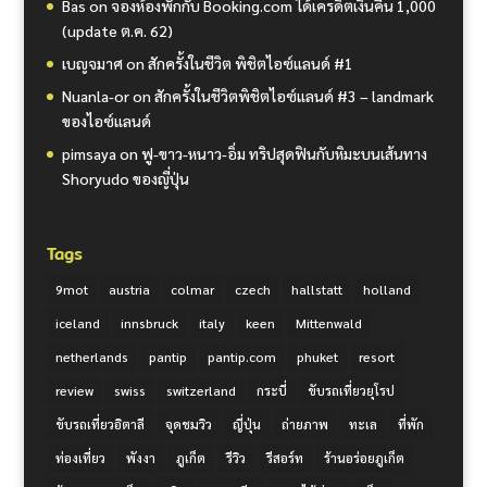
Bas
on
จองห้องพักกับ Booking.com ได้เครดิตเงินคืน 1,000
(update ต.ค. 62)
เบญจมาศ
on
สักครั้งในชีวิต พิชิตไอซ์แลนด์ #1
Nuanla-or
on
สักครั้งในชีวิตพิชิตไอซ์แลนด์ #3 – landmark
ของไอซ์แลนด์
pimsaya
on
ฟู-ขาว-หนาว-อิ่ม ทริปสุดฟินกับหิมะบนเส้นทาง
Shoryudo ของญี่ปุ่น
Tags
9mot
austria
colmar
czech
hallstatt
holland
iceland
innsbruck
italy
keen
Mittenwald
netherlands
pantip
pantip.com
phuket
resort
review
swiss
switzerland
กระบี่
ขับรถเที่ยวยุโรป
ขับรถเที่ยวอิตาลี
จุดชมวิว
ญี่ปุ่น
ถ่ายภาพ
ทะเล
ที่พัก
ท่องเที่ยว
พังงา
ภูเก็ต
รีวิว
รีสอร์ท
ร้านอร่อยภูเก็ต