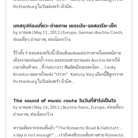
Rothenburg ในวันฝนพรำ มิวนิค...
บทสรุปท่องเที่ยว-ถ่ายภาพ เยอรมัน-ออสเตรีย-เช็ก
by
นายมด
|
May 11, 2012
|
Europe
,
German-Austria-Czech
,
ท่องเที่ยว-ถ่ายภาพ
,
ท่องโลกกว้าง
รีวิวทั้ง 9 ตอนของทริปนี้ เยือนดินแดนแห่งปราสาทในเทพนิยาย
เมืองงามแห่งแม่น้ำ inns และถนนสายงามแห่ง Austria อยากให้
เวลาเดินช้าลง… ที่ Hallstatt สัมผัสเมืองมรดกโลก … Cesky
Krumlov ลมหายใจแห่ง “ปราก” Karlovy Vary เมืองนี้สีลูกกวาด
Rothenburg ในวันฝนพรำ มิวนิค...
The sound of music route ในวันที่ฟ้าไม่เป็นใจ
by
นายมด
|
May 16, 2011
|
Austria-Swiss
,
Europe
,
ท่องเที่ยว-
ถ่ายภาพ
,
ท่องโลกกว้าง
ความเดิมจากตอนที่แล้ว “The Romantic Road & Hallstatt …
a day is not enough” … เรายังคงขับบนเส้นทางสาย Romantic