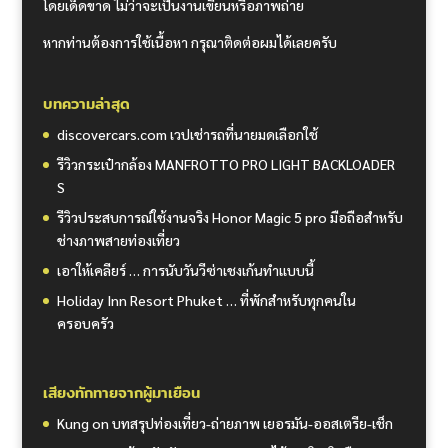
โดยเด็ดขาด ไม่ว่าจะเป็นงานเขียนหรือภาพถ่าย
หากท่านต้องการใช้เนื้อหา กรุณาติดต่อผมได้เลยครับ
บทความล่าสุด
discovercars.com เวปเช่ารถที่นายมดเลือกใช้
รีวิวกระเป๋ากล้อง MANFROTTO PRO LIGHT BACKLOADER
S
รีวิวประสบการณ์ใช้งานจริง Honor Magic 5 pro มือถือสำหรับ
ช่างภาพสายท่องเที่ยว
เอาให้เคลียร์ … การนับวันวีซ่าเชงเก้นทำแบบนี้
Holiday Inn Resort Phuket … ที่พักสำหรับทุกคนใน
ครอบครัว
เสียงทักทายจากผู้มาเยือน
Kung
on
บทสรุปท่องเที่ยว-ถ่ายภาพ เยอรมัน-ออสเตรีย-เช็ก