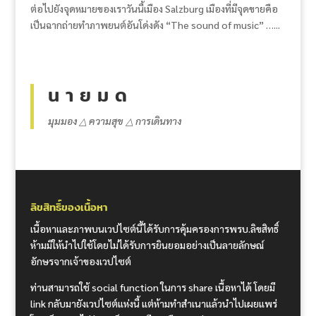
ต่อไปยังจุดหมายของเราวันนี้เมือง Salzburg เมืองที่มีจุดขายคือ
เป็นฉากถ่ายทำภาพยนต์อันโด่งดัง “The sound of music” …...
น า ย ม ด
มุมมอง △ ความสุข △ การเดินทาง
ลิขสิทธิ์ของเนื้อหา
เนื้อหาและภาพบนเวปไซต์นี้ได้รับการคุ้มครองการพรบ.ลิขสิทธิ์
ห้ามมิให้นำไปใช้โดยไม่ได้รับการยินยอมอย่างเป็นลายลักษณ์
อักษรจากเจ้าของเวปไซต์
ท่านสามารถใช้ social function ในการ share เนื้อหาได้ โดยมี
link กลับมายังเวปไซต์แห่งนี้ แต่ห้ามทำสำเนาแล้วนำไปเผยแพร่