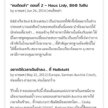
“คนติดเล่า” ตอนที่ 2 – Haus Lidy, B&B ในฝัน
by
นายมด
|
Jun 26, 2016
|
คนติดเล่า
B&B หรือ Bed & Breakfast เป็นประเภทที่พักซึ่งนิยมมากในต่าง
ประเทศ บางแห่งคือบ้านของคนท้องถิ่นนี่แหละ นำห้องมาแบ่งให้
นักท่องเที่ยวเช่า … ตอนเช้าๆ ก็ทำอาหารให้ทานในห้องรับแขก ได้
มีโอกาสพูดคุยแลกเปลี่ยนประสบการณ์กัน เป็นอะไรที่เจ๋งกว่าการ
เข้าพักในโรงแรมทั่วไปมากมาย … ที่สำคัญมาตรฐานห้องพักนี่ไม่
ได้ขี้เหร่นะครับ สะอาด และเป็นระเบียบเรียบร้อยมาก ๆ เพราะ
เขามีการควบคุมมาตรฐานด้วย
อยากให้เวลาเดินช้าลง… ที่ Hallstatt
by
นายมด
|
May 21, 2012
|
Europe
,
German-Austria-Czech
,
ท่องเที่ยว-ถ่ายภาพ
,
ท่องโลกกว้าง
รีวิวทั้ง 9 ตอนของทริปนี้ เยือนดินแดนแห่งปราสาทในเทพนิยาย
เมืองงามแห่งแม่น้ำ inns และถนนสายงามแ่ห่ง Austria อยากให้
เวลาเดินช้าลง… ที่ Hallstatt สัมผัสเมืองมรดกโลก … Cesky
Krumlov ลมหายใจแห่ง “ปราก” Karlovy Vary เมืองนี้สีลูกกวาด