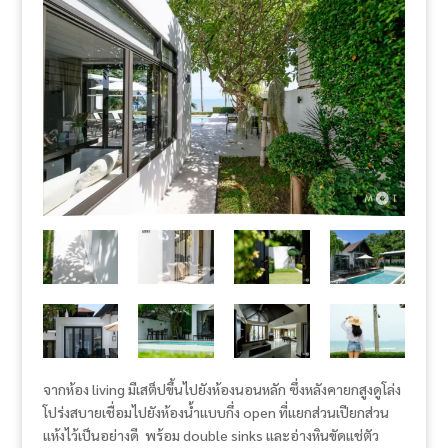
จากห้อง living มีเสต็ปขึ้นไปยังห้องนอนหลัก ซึ่งหลังคายกสูงดูโล่ง
โปร่งสบายเชื่อมไปยังห้องน้ำแบบกึ่ง open ที่แยกส่วนเปียกส่วน
แห้งไว้เป็นอย่างดี พร้อม double sinks และอ่างหินขัดแช่ตัว