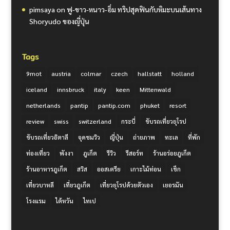
pimsaya
on
ฟู-ขาว-หนาว-อิ่ม ทริปสุดฟินกับหิมะบนเส้นทาง
Shoryudo ของญี่ปุ่น
Tags
9mot
austria
colmar
czech
hallstatt
holland
iceland
innsbruck
italy
keen
Mittenwald
netherlands
pantip
pantip.com
phuket
resort
review
swiss
switzerland
กระบี่
ขับรถเที่ยวยุโรป
ขับรถเที่ยวอิตาลี
จุดชมวิว
ญี่ปุ่น
ถ่ายภาพ
ทะเล
ที่พัก
ท่องเที่ยว
พังงา
ภูเก็ต
รีวิว
รีสอร์ท
ร้านอร่อยภูเก็ต
ร้านอาหารภูเก็ต
สวิส
ออสเตรีย
เกาะไม้ท่อน
เช็ก
เที่ยวบาหลี
เที่ยวภูเก็ต
เที่ยวยุโรปด้วยตัวเอง
เยอรมัน
โรงแรม
ไต้หวัน
ไทเป