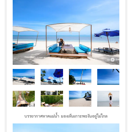
บรรยากาศหาดแม่น้ำ มองเห็นเกาะพะงันอยู่ไม่ไกล