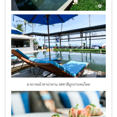
อาหารหน้าตาน่าทาน รสชาติถูกปากคนไทย