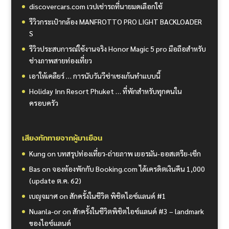
discovercars.com เวปเช่ารถที่นายมดเลือกใช้
รีวิวกระเป๋ากล้อง MANFROTTO PRO LIGHT BACKLOADER
S
รีวิวประสบการณ์ใช้งานจริง Honor Magic 5 pro มือถือสำหรับ
ช่างภาพสายท่องเที่ยว
เอาให้เคลียร์ … การนับวันวีซ่าเชงเก้นทำแบบนี้
Holiday Inn Resort Phuket … ที่พักสำหรับทุกคนใน
ครอบครัว
เสียงทักทายจากผู้มาเยือน
Kung
on
บทสรุปท่องเที่ยว-ถ่ายภาพ เยอรมัน-ออสเตรีย-เช็ก
Bas
on
จองห้องพักกับ Booking.com ได้เครดิตเงินคืน 1,000
(update ต.ค. 62)
เบญจมาศ
on
สักครั้งในชีวิต พิชิตไอซ์แลนด์ #1
Nuanla-or
on
สักครั้งในชีวิตพิชิตไอซ์แลนด์ #3 – landmark
ของไอซ์แลนด์