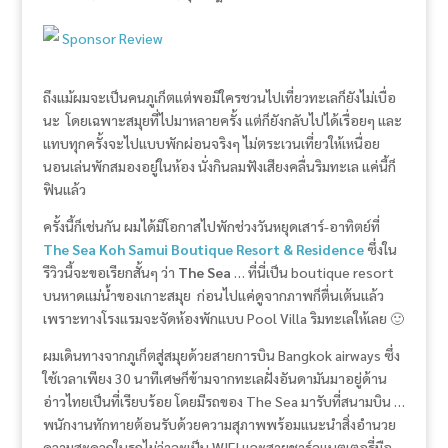
Sponsor Review
ถึงแม้ผมจะเป็นคนภูเก็ตแต่พอมีใครชวนไปเที่ยวทะเลก็ยังไม่เบื่อ
นะ โดยเฉพาะสมุยที่ไปมาหลายครั้ง แต่ก็ยังกลับไปได้เรื่อยๆ และ
แทบทุกครั้งจะไปแบบพักผ่อนจริงๆ ไม่ตระเวนเที่ยวให้เหนื่อย
นอนเล่นพักสมองอยู่ในห้อง นั่งกินลมฟังเสียงคลื่นริมทะเล แค่นี้ก็
ฟินแล้ว
ครั้งนี้ก็เช่นกัน ผมได้มีโอกาสไปพักช่วงวันหยุดเสาร์-อาทิตย์ที่
The Sea Koh Samui Boutique Resort & Residence
ซึ่งใน
รีวิวนี้จะขอเรียกสั้นๆ ว่า ​
The Sea
… ที่นี่เป็น boutique resort
บนหาดแม่น้ำของเกาะสมุย ก่อนไปแค่ดูจากภาพก็ตื่นเต้นแล้ว
เพราะทางโรงแรมจะจัดห้องพักแบบ Pool Villa ริมทะเลให้เลย 🙂
ผมเดินทางจากภูเก็ตสู่สมุยด้วยสายการบิน Bangkok airways ซึ่ง
ใช้เวลาเพียง 30 นาทีเศษก็ข้ามจากทะเลฝั่งอันดามันมาอยู่ด้าน
อ่าวไทยเป็นที่เรียบร้อย โดยมีรถของ The Sea มารับที่สนามบิน …
พนักงานทักทายต้อนรับด้วยความสุภาพพร้อมแนะนำสิ่งอำนวย
ความสะดวกในรถไม่ว่าจะเป็น WIFI และสายชาร์จแบตเตอรี่มือ