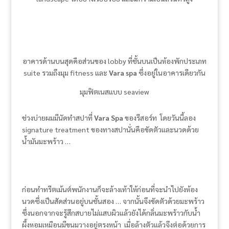
อาคารด้านบนสุดคือส่วนของ lobby ที่ชั้นบนเป็นห้องพักประเภท
suite รวมถึงมุม fitness และ
Vara spa
ซึ่งอยู่ในอาคารเดียวกัน
มุมฟิตเนสแบบ seaview
ช่วงบ่ายผมมีนัดทำสปาที่
Vara Spa
ของรีสอร์ท โดยวันนี้ลอง
signature treatment ของทางสปานั่นคือขัดตัวและนวดด้วย
น้ำมันมะพร้าว …
ก่อนทำทรีตเม้นต์พนักงานก็จะล้างเท้าให้ก่อนที่จะนำไปยังห้อง
นวดซึ่งเป็นสัดส่วนอยู่บนชั้นสอง … จากนั้นจึงขัดตัวด้วยมะพร้าว
ซึ่งนอกจากจะรู้สึกสบายไม่แสบผิวแล้วยังได้กลิ่นมะพร้าวกับน้ำ
ผึ้งหอมเหมือนมีขนมวางอยู่ตรงหน้า เมื่อล้างตัวแล้วจึงต่อด้วยการ