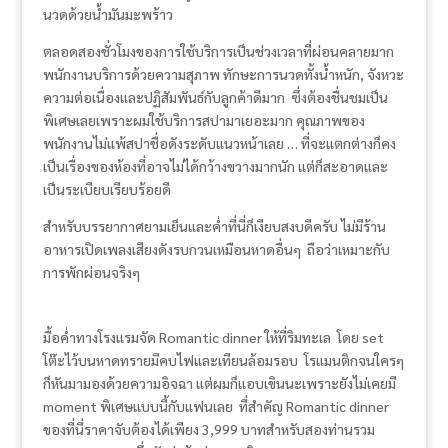
นวดด้วยน้ำมันมะพร้าว
ตลอดสองชั่วโมงของการใช้บริการเป็นช่วงเวลาที่ผ่อนคลายมาก
พนักงานบริการด้วยความสุภาพ ทักษะการนวดทั้งน้ำหนัก, จังหวะ
ความต่อเนื่องและปฏิสัมพันธ์กับลูกค้าดีมาก ซึ่งต้องชื่นชมเป็น
พิเศษเลยเพราะผมใช้บริการสปามาเยอะมาก คุณภาพของ
พนักงานไม่แพ้สปาชื่อดังระดับแนวหน้าเลย … ที่จะแตกต่างก็คง
เป็นเรื่องของห้องที่อาจไม่ได้กว้างขวางมากนัก แต่ก็สะอาดและ
เป็นระเบียบเรียบร้อยดี
สำหรับบรรยากาศยามเย็นและค่ำที่นี่ก็เงียบสงบดีครับ ไม่มีร้าน
อาหารเปิดเพลงเสียงดังรบกวนเหมือนหาดอื่นๆ ถือว่าเหมาะกับ
การพักผ่อนจริงๆ
มื้อค่ำทางโรงแรมจัด Romantic dinner ให้ที่ริมทะเล โดย set
โต๊ะไว้บนหาดทรายมีคบไฟและเทียนล้อมรอบ โรแมนติกจนใครๆ
ก็หันมามองด้วยความอิจฉา แต่ผมก็แอบเขินนะเพราะยังไม่เคยมี
moment พิเศษแบบนี้กับแฟนเลย ที่สำคัญ Romantic dinner
ของที่นี่ราคาจับต้องได้เพียง 3,999 บาทสำหรับสองท่านรวม