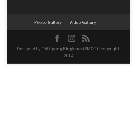
Photo Gallery
Video Gallery
Designed by
Thitipong Kingkaeo (9MOT)
| copyright
2014