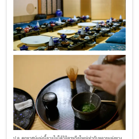
ป.ล. คฤหาสน์แห่งนี้อาจไม่ได้วิจิตรหรือใหญ่เท่ากับหลายแห่งทาง