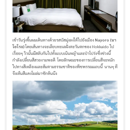
เช้าวันรุ่งขึ้นผมเดินทางด้วยรสบัสมุ่งลงใต้ไปยังเมือง
Nayoro (นา
โยโระ)
โดยเส้นทางจะเลียบทะเลฝั่งตะวันตกของ Hokkaido ไป
เรื่อยๆ วิวนั้นมีสลับกันไปทั้งแบบเนินหญ้าและป่าโปร่งซึ่งช่วงนี้
กำลังเปลี่ยนสีสวยงามพอดี โดยลักษณะของการเปลี่ยนสีจะหนัก
ไปทางสีเหลืองและส้มตามธรรมชาติของพืชพรรณแถบนี้ นานๆ ที
จึงเห็นสีแดงโผล่มาซักต้นนึง