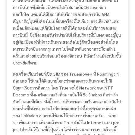
สำหรับคนไทยแล้วการเดินทางสะดวกสุดไปยังฮอกไกโดก็คือนั่ง
การบินไทยซึ่งมีเที่ยวบินตรงไปยังสนามบินChitose ของ
ฮอกไกโด แต่ผมได้มีโอกาสใช้บริการของสายการบิน ANA
สัญชาติญี่ปุ่นซึ่งต้องไปเปลี่ยนเครื่องที่โตเกียว อาจเสียเวลาและ
เหนื่อยสักหน่อยแต่ก็เป็นโอกาสดีที่ได้ทดลองใช้บริการของสาย
การบินนี้ ซึ่งต้องยอมรับว่าประทับใจในบริการที่มี DNA ของญี่ปุ่น
อยู่เต็มเปี่ยม ทำให้การเดินทางสองต่อไม่รู้สึกเบื่อแต่อย่างใดโดย
เฉพาะเที่ยวบินจากกรุงเทพฯ ไปโตเกียวที่แจกอาหารมื้อหลัก 1
ครั้งแถมด้วยแซนวิสก่อนเครื่องลงอีกรอบ ที่นั่งกว้างแม้จะเป็นชั้น
ประหยัดก็ตาม
ลงเครื่องเรียบร้อยก็เปิด SIM ของ
TruemoveH
ที่ Roaming มา
ก่อนเลย ใช้งานได้ดี สบายใจละว่าตลอดการเดินทางจะไม่มี
ปัญหาเรื่องการสื่อสาร โดย True จะใช้ Network ของ NTT
Docomo ซึ่งผมวัดความเร็วที่สนามบินได้ 56.3 mbps ถือว่าเร็ว
จัดจ้านเลยทีเดียว ทั้งนี้ระหว่างเดินทางความเร็วจะแตกต่างกันไป
ตามพื้นที่ใช้งาน อย่างไรก็ตามตลอดทริปซึ่งอยู่ทางตอนเหนือ
ของ Hokkaido สามารถใช้งานได้อย่างราบรื่นมากครับ … นอก
จากซิมแบบรายเดือนแล้วทาง True ยังมีซิม Internet แบบ pre
paid สำหรับใช้งานที่ญี่ปุ่นด้วย ได้ข่าวว่าจะออกวางขายเร็วๆ นี้