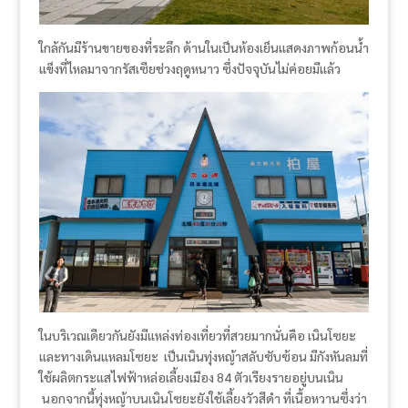
ใกล้กันมีร้านขายของที่ระลึก ด้านในเป็นห้องเย็นแสดงภาพก้อนน้ำ
แข็งที่ไหลมาจากรัสเซียช่วงฤดูหนาว ซึ่งปัจจุบันไม่ค่อยมีแล้ว
ในบริเวณเดียวกันยังมีแหล่งท่องเที่ยวที่สวยมากนั่นคือ เนินโซยะ
และทางเดินแหลมโซยะ เป็นเนินทุ่งหญ้าสลับซับซ้อน มีกังหันลมที่
ใช้ผลิตกระแสไฟฟ้าหล่อเลี้ยงเมือง 84 ตัวเรียงรายอยู่บนเนิน
นอกจากนี้ทุ่งหญ้าบนเนินโซยะยังใช้เลี้ยงวัวสีดำ ที่เนื้อหวานซึ่งว่า