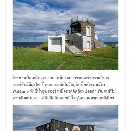
ด้านบนเนินเหนือจุดถ่ายภาพมีประภาคารและร้านราเม็งหอย
เชลล์ชื่อมิมิยะโด ซึ่งหอยเชลล์เป็นวัตถุดิบชื่อดังของเมือง
Wakkanai ทังนี้น้ำซุปของร้านนี้จะรสจัดสักหน่อยสำหรับคนที่ไม่
ทานเค็มแบบผม แต่ที่ปลื้มคือหอยตัวใหญ่และสดมากเลยทีเดียว