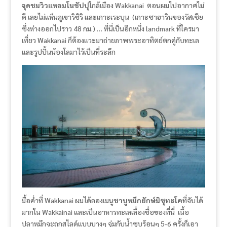
จุดชมวิวแหลมโนชัปปุ
ใกล้เมือง Wakkanai ตอนผมไปอากาศไม่
ดี เลยไม่แห็นภูเขาริชิริ และเกาะเระบุน (เกาะซาฮารินของรัสเซีย
ซึ่งห่างออกไปราว 48 กม.) … ที่นี่เป็นอีกหนึ่ง landmark ที่ใครมา
เที่ยว Wakkanai ก็ต้องแวะมาถ่ายภาพพระอาทิตย์ตกคู่กับทะเล
และรูปปั้นน้องโลมาไว้เป็นที่ระลึก
มื้อค่ำที่ Wakkanai ผมได้ลองเมนู
ชาบูหมึกยักษ์มิซุทะโค
ที่จับได้
มากใน Wakkainai และเป็นอาหารทะเลเลื่องชื่อของที่นี่ เนื้อ
ปลาหมึกจะถูกสไลด์แบบบางๆ จุ่มกับน้ำซุบร้อนๆ 5-6 ครั้งก็เอา