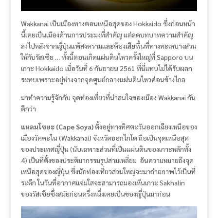
Wakkanai เป็นเมืองทางตอนเหนือสุดของ Hokkaido ซึ่งก่อนหน้า
นี้เคยเป็นเมืองด้านการประมงที่สำคัญ แต่ลดบทบาทความสำคัญ
ลงไปหลังจากญี่ปุ่นแพ้สงครามและต้องเสียพื้นที่ทางทะเลบางส่วน
ให้กับรัสเซีย … ทั้งนี้ตอนเกิดแผ่นดินไหวครั้งใหญ่ที่ Sapporo บน
เกาะ Hokkaido เมื่อวันที่ 6 กันยายน 2561 ที่นี่แทบไม่ได้รับผลก
ระทบเพราะอยู่ห่างจากจุดศูนย์กลางแผ่นดินไหวค่อนข้างไกล
มาทำความรู้จักกับ จุดท่องเที่ยวที่น่าสนใจของเมือง Wakkanai กัน
ดีกว่า
แหลมโซยะ (Cape Soya)
ตั้งอยู่ทางทิศตะวันออกเฉียงเหนือของ
เมืองวัคคะไน (Wakkanai) จังหวัดฮอกไกโด ถือเป็นจุดเหนือสุด
ของประเทศญี่ปุ่น (นับเฉพาะส่วนที่เป็นแผ่นดินของเกาะหลักทั้ง
4) เป็นที่ตั้งของประติมากรรมรูปสามเหลี่ยม อันความหมายถึงจุด
เหนือสุดของญี่ปุ่น ซึ่งนักท่องเที่ยวส่วนใหญ่จะมาถ่ายภาพไว้เป็นที่
ระลึก ในวันที่อากาศแจ่มใสจะสามารถมองเห็นเกาะ Sakhalin
ของรัสเซียซึ่งสมัยก่อนครึ่งหนึ่งเคยเป็นของญี่ปุ่นมาก่อน