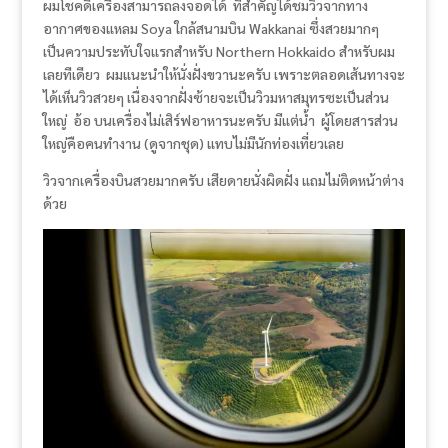
ผมโชคดีเครื่องสามารถลงจอดได้ ที่สำคัญได้ชมวิวจากทาง
อากาศของแหลม ​Soya ใกล้สนามบิน Wakkanai ซึ่งสวยมากๆ
เป็นความประทับใจแรกสำหรับ Northern Hokkaido สำหรับผม
เลยทีเดียว ผมแนะนำให้นั่งฝั่งขวานะครับ เพราะตลอดเส้นทางจะ
ได้เห็นวิวสวยๆ เนื่องจากฝั่งซ้ายจะเป็นวิวมหาสมุทรซะเป็นส่วน
ใหญ่ อ้อ บนเครื่องไม่เสิร์ฟอาหารนะครับ มีแต่น้ำ ผู้โดยสารส่วน
ใหญ่คือคนทำงาน (ดูจากชุด) แทบไม่มีนักท่องเที่ยวเลย
วิวจากเครื่องบินสวยมากครับ เสียดายนั่งผิดฝั่ง แถมไม่ติดหน้าต่าง
ด้วย