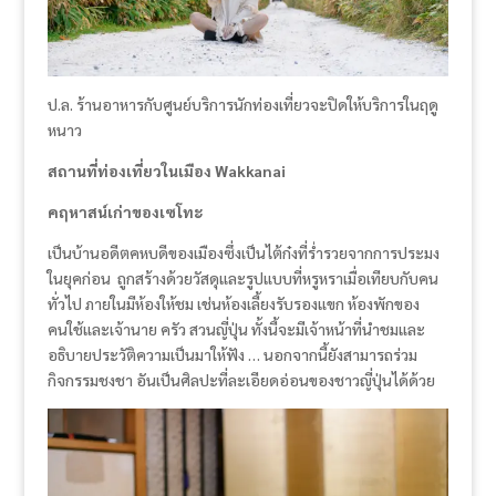
ป.ล. ร้านอาหารกับศูนย์บริการนักท่องเที่ยวจะปิดให้บริการในฤดู
หนาว
สถานที่ท่องเที่ยวในเมือง Wakkanai
คฤหาสน์เก่าของเซโทะ
เป็นบ้านอดีตคหบดีของเมืองซึ่งเป็นไต้ก๋งที่ร่ำรวยจากการประมง
ในยุคก่อน ถูกสร้างด้วยวัสดุและรูปแบบที่หรูหราเมื่อเทียบกับคน
ทั่วไป ภายในมีห้องให้ชม เช่นห้องเลี้ยงรับรองแขก ห้องพักของ
คนใช้และเจ้านาย ครัว สวนญี่ปุ่น ทั้งนี้จะมีเจ้าหน้าที่นำชมและ
อธิบายประวัติความเป็นมาให้ฟัง … นอกจากนี้ยังสามารถร่วม
กิจกรรมชงชา อันเป็นศิลปะที่ละเอียดอ่อนของชาวญี่ปุ่นได้ด้วย