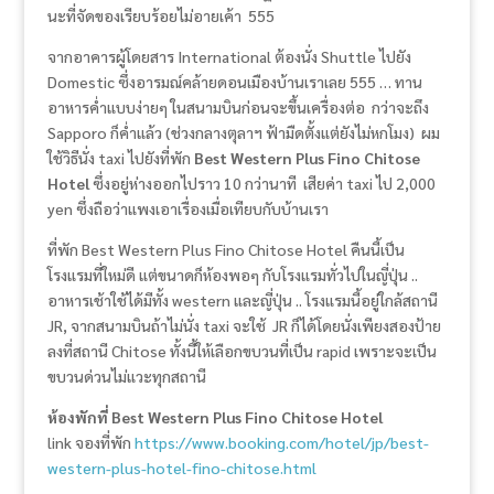
นะที่จัดของเรียบร้อยไม่อายเค้า 555
จากอาคารผู้โดยสาร International ต้องนั่ง Shuttle ไปยัง
Domestic ซึ่งอารมณ์คล้ายดอนเมืองบ้านเราเลย 555 … ทาน
อาหารค่ำแบบง่ายๆ ในสนามบินก่อนจะขึ้นเครื่องต่อ กว่าจะถึง
Sapporo ก็ค่ำแล้ว (ช่วงกลางตุลาฯ ฟ้ามืดตั้งแต่ยังไม่หกโมง) ผม
ใช้วิธีนั่ง taxi ไปยังที่พัก
Best Western Plus Fino Chitose
Hotel
ซึ่งอยู่ห่างออกไปราว 10 กว่านาที เสียค่า taxi ไป 2,000
yen ซึ่งถือว่าแพงเอาเรื่องเมื่อเทียบกับบ้านเรา
ที่พัก Best Western Plus Fino Chitose Hotel คืนนี้เป็น
โรงแรมที่ใหม่ดี แต่ขนาดก็ห้องพอๆ กับโรงแรมทั่วไปในญี่ปุ่น ..
อาหารเช้าใช้ได้มีทั้ง western และญี่ปุ่น .. โรงแรมนี้อยู่ใกล้สถานี
JR, จากสนามบินถ้าไม่นั่ง taxi จะใช้ JR ก็ได้โดยนั่งเพียงสองป้าย
ลงที่สถานี ​Chitose ทั้งนี้ให้เลือกขบวนที่เป็น rapid เพราะจะเป็น
ขบวนด่วนไม่แวะทุกสถานี
ห้องพักที่ Best Western Plus Fino Chitose Hotel
link จองที่พัก
https://www.booking.com/hotel/jp/best-
western-plus-hotel-fino-chitose.html