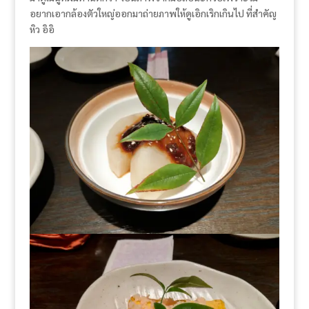
อยากเอากล้องตัวใหญ่ออกมาถ่ายภาพให้ดูเอิกเริกเกินไป ที่สำคัญ
หิว อิอิ