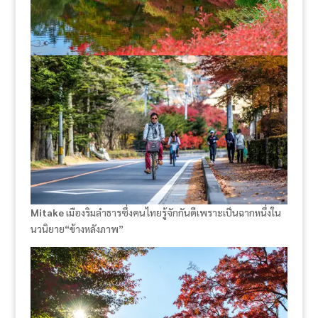
Mitake
เมืองริมลำธารซึ่งคนไทยรู้จักกันดีเพราะเป็นฉากหนึ่งใน
นวนิยาย“ข้างหลังภาพ”