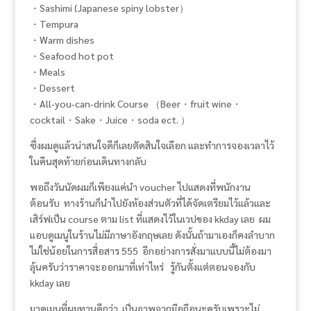
・Sashimi (Japanese spiny lobster）
・Tempura
・Warm dishes
・Seafood hot pot
・Meals
・Dessert
・All-you-can-drink Course （Beer・fruit wine・
cocktail・Sake・Juice・soda ect. ）
ซึ่งผมดูแล้วน่าสนใจดีก็เลยตัดสินใจเลือก และทำการจองเวลาไว้
ในคืนสุดท้ายก่อนเดินทางกลับ
พอถึงวันนัดผมก็เพียงแค่นำ voucher ไปแสดงที่พนักงาน
ต้อนรับ ทางร้านก็นำไปยังห้องส่วนตัวที่ได้จัดเตรียมไว้แล้วและ
เสิร์ฟเป็น course ตาม list ที่แสดงไว้ในเวปของ kkday เลย ผม
แอบดูเมนูในร้านไม่มีภาษาอังกฤษเลย ดังนั้นถ้ามาเองก็คงลำบาก
ไม่ใช่น้อยในการสื่อสาร 555 อีกอย่างการสั่งมาแบบนี้ไม่ต้องมา
ลุ้นครับว่าราคาจะออกมาที่เท่าไหร่ รู้กันตั้งแต่ตอนจองกับ
kkday เลย
มาดูเมนูที่ผมทานดีกว่า เป็นภาพจากมือถือนะครับเพราะไม่