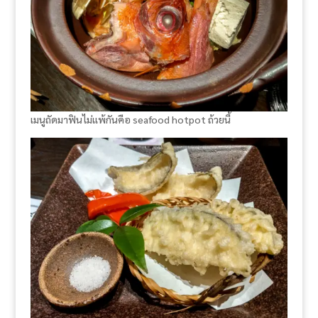
เมนูถัดมาฟินไม่แพ้กันคือ seafood hotpot ถ้วยนี้