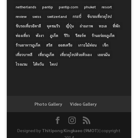
netherlands
pantip
pantip.com
phuket
resort
review
swiss
switzerland
กระบี่
ขับรถเที่ยวยุโรป
ขับรถเที่ยวอิตาลี
จุดชมวิว
ญี่ปุ่น
ถ่ายภาพ
ทะเล
ที่พัก
ท่องเที่ยว
พังงา
ภูเก็ต
รีวิว
รีสอร์ท
ร้านอร่อยภูเก็ต
ร้านอาหารภูเก็ต
สวิส
ออสเตรีย
เกาะไม้ท่อน
เช็ก
เที่ยวบาหลี
เที่ยวภูเก็ต
เที่ยวยุโรปด้วยตัวเอง
เยอรมัน
โรงแรม
ไต้หวัน
ไทเป
Photo Gallery
Video Gallery
Designed by
Thitipong Kingkaeo (9MOT)
| copyright
2014