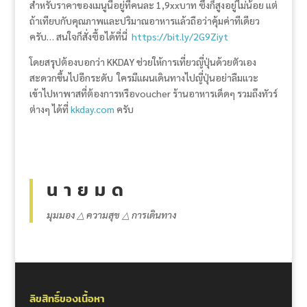
สำหรับราคาของเมนูนี้อยู่ที่คนละ 1,9xxบาท ซึ่งก็สูงอยู่ไม่น้อย แต่
ถ้าเทียบกับคุณภาพและปริมาณอาหารแล้วถือว่าคุ้มค่าทีเดียว
ครับ… สนใจก็สั่งซื้อได้ที่นี่
https://bit.ly/2G9Ziyt
โดยสรุปต้องบอกว่า KKDAY ช่วยให้การเที่ยวญี่ปุ่นด้วยตัวเอง
สะดวกขึ้นไปอีกระดับ ใครมีแผนเดินทางไปญี่ปุ่นอย่าลืมแวะ
เข้าไปหาพาสที่ต้องการหรือvoucher ร้านอาหารเด็ดๆ รวมถึงทัวร์
ต่างๆ ได้ที่
kkday.com
ครับ
น า ย ม ด
มุมมอง △ ความสุข △ การเดินทาง
ลิขสิทธิ์ของเนื้อหา