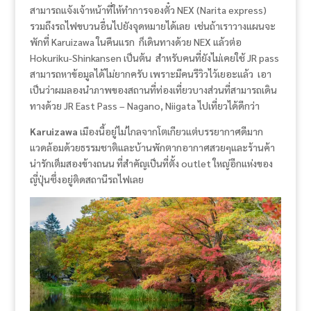
สามารถแจ้งเจ้าหน้าที่ให้ทำการจองตั๋ว NEX (Narita express)
รวมถึงรถไฟขบวนอื่นไปยังจุดหมายได้เลย เช่นถ้าเราวางแผนจะ
พักที่ Karuizawa ในคืนแรก ก็เดินทางด้วย NEX แล้วต่อ
Hokuriku-Shinkansen เป็นต้น สำหรับคนที่ยังไม่เคยใช้ JR pass
สามารถหาข้อมูลได้ไม่ยากครับ เพราะมีคนรีวิวไว้เยอะแล้ว เอา
เป็นว่าผมลองนำภาพของสถานที่ท่องเที่ยวบางส่วนที่สามารถเดิน
ทางด้วย JR East Pass – Nagano, Niigata ไปเที่ยวได้ดีกว่า
Karuizawa
เมืองนี้อยู่ไม่ไกลจากโตเกียวแต่บรรยากาศดีมาก
แวดล้อมด้วยธรรมชาติและบ้านพักตากอากาศสวยๆและร้านค้า
น่ารักเต็มสองข้างถนน ที่สำคัญเป็นที่ตั้ง outlet ใหญ่อีกแห่งของ
ญี่ปุ่นซึ่งอยู่ติดสถานีรถไฟเลย