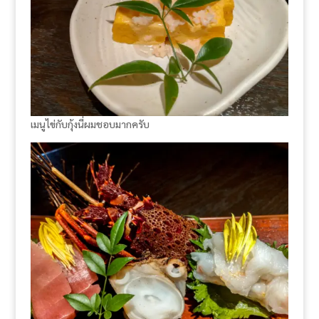
เมนูไข่กับกุ้งนี่ผมชอบมากครับ