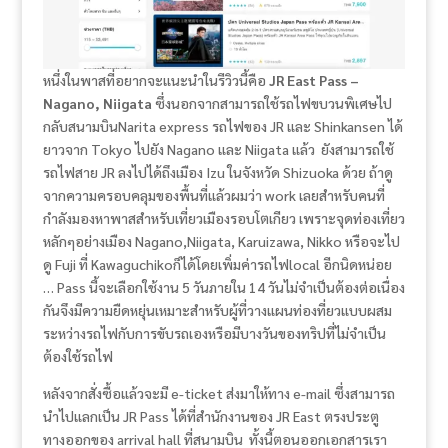
หนึ่งในพาสที่อยากจะแนะนำในรีวิวนี้คือ
JR East Pass –
Nagano, Niigata
ซึ่งนอกจากสามารถใช้รถไฟขบวนพิเศษไป
กลับสนามบินNarita express รถไฟของ JR และ ​Shinkansen ได้
ยาวจาก Tokyo ไปยัง Nagano และ Niigata แล้ว ยังสามารถใช้
รถไฟสาย JR ลงไปได้ถึงเมือง Izu ในจังหวัด Shizuoka ด้วย ถ้าดู
จากความครอบคลุมของพื้นที่แล้วผมว่า work เลยสำหรับคนที่
กำลังมองหาพาสสำหรับเที่ยวเมืองรอบโตเกียว เพราะจุดท่องเที่ยว
หลักๆอย่างเมือง Nagano,Niigata, Karuizawa, Nikko หรือจะไป
ดู Fuji ที่ Kawaguchikoก็ได้โดยเพิ่มค่ารถไฟlocal อีกนิดหน่อย
… Pass นี้จะเลือกใช้งาน 5 วันภายใน 14 วันไม่จำเป็นต้องต่อเนื่อง
กันจึงมีความยืดหยุ่นเหมาะสำหรับผู้ที่วางแผนท่องที่ยวแบบผสม
ระหว่างรถไฟกับการขับรถเองหรือมีบางวันของทริปที่ไม่จำเป็น
ต้องใช้รถไฟ
หลังจากสั่งซื้อแล้วจะมี e-ticket ส่งมาให้ทาง e-mail ซึ่งสามารถ
นำไปแลกเป็น JR Pass ได้ที่สำนักงานของ JR East ตรงประตู
ทางออกของ arrival hall ที่สนามบิน ทั้งนี้ตอนออกเอกสารเรา