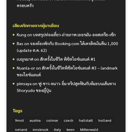
ครอบครัว
เสียงทักทายจากผู้มาเยือน
Kung
on
บทสรุปท่องเที่ยว-ถ่ายภาพ เยอรมัน-ออสเตรีย-เช็ก
Bas
on
จองห้องพักกับ Booking.com ได้เครดิตเงินคืน 1,000
(update ต.ค. 62)
เบญจมาศ
on
สักครั้งในชีวิต พิชิตไอซ์แลนด์ #1
Nuanla-or
on
สักครั้งในชีวิตพิชิตไอซ์แลนด์ #3 – landmark
ของไอซ์แลนด์
pimsaya
on
ฟู-ขาว-หนาว-อิ่ม ทริปสุดฟินกับหิมะบนเส้นทาง
Shoryudo ของญี่ปุ่น
Tags
9mot
austria
colmar
czech
hallstatt
holland
iceland
innsbruck
italy
keen
Mittenwald