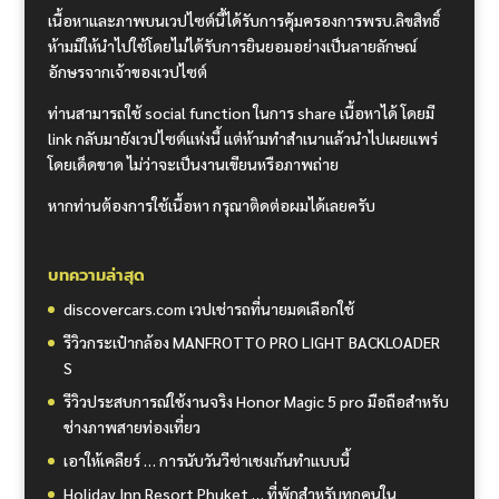
เนื้อหาและภาพบนเวปไซต์นี้ได้รับการคุ้มครองการพรบ.ลิขสิทธิ์
ห้ามมิให้นำไปใช้โดยไม่ได้รับการยินยอมอย่างเป็นลายลักษณ์
อักษรจากเจ้าของเวปไซต์
ท่านสามารถใช้ social function ในการ share เนื้อหาได้ โดยมี
link กลับมายังเวปไซต์แห่งนี้ แต่ห้ามทำสำเนาแล้วนำไปเผยแพร่
โดยเด็ดขาด ไม่ว่าจะเป็นงานเขียนหรือภาพถ่าย
หากท่านต้องการใช้เนื้อหา กรุณาติดต่อผมได้เลยครับ
บทความล่าสุด
discovercars.com เวปเช่ารถที่นายมดเลือกใช้
รีวิวกระเป๋ากล้อง MANFROTTO PRO LIGHT BACKLOADER
S
รีวิวประสบการณ์ใช้งานจริง Honor Magic 5 pro มือถือสำหรับ
ช่างภาพสายท่องเที่ยว
เอาให้เคลียร์ … การนับวันวีซ่าเชงเก้นทำแบบนี้
Holiday Inn Resort Phuket … ที่พักสำหรับทุกคนใน