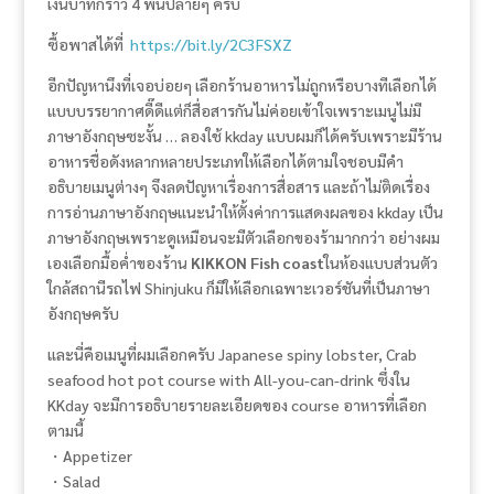
เงินบาทก็ราว 4 พันปลายๆ ครับ
ซื้อพาสได้ที่
https://bit.ly/2C3FSXZ
อีกปัญหานึงที่เจอบ่อยๆ เลือกร้านอาหารไม่ถูกหรือบางทีเลือกได้
แบบบรรยากาศดี๊ดีแต่ก็สื่อสารกันไม่ค่อยเข้าใจเพราะเมนูไม่มี
ภาษาอังกฤษซะงั้น … ลองใช้ kkday แบบผมก็ได้ครับเพราะมีร้าน
อาหารชื่อดังหลากหลายประเภทให้เลือกได้ตามใจชอบมีคำ
อธิบายเมนูต่างๆ จึงลดปัญหาเรื่องการสื่อสาร และถ้าไม่ติดเรื่อง
การอ่านภาษาอังกฤษแนะนำให้ตั้งค่าการแสดงผลของ kkday เป็น
ภาษาอังกฤษเพราะดูเหมือนจะมีตัวเลือกของร้ามากกว่า อย่างผม
เองเลือกมื้อค่ำของร้าน
KIKKON Fish coast
ในห้องแบบส่วนตัว
ใกล้สถานีรถไฟ Shinjuku ก็มีให้เลือกเฉพาะเวอร์ชันที่เป็นภาษา
อังกฤษครับ
และนี่คือเมนูที่ผมเลือกครับ Japanese spiny lobster, Crab
seafood hot pot course with All-you-can-drink ซึ่งใน
KKday จะมีการอธิบายรายละเอียดของ course อาหารที่เลือก
ตามนี้
・Appetizer
・Salad