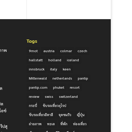
Tags
ยภาพ
9mot
austria
colmar
czech
hallstatt
holland
iceland
innsbruck
italy
keen
Mittenwald
netherlands
pantip
pantip.com
phuket
resort
ิต
review
swiss
switzerland
ชิต
กระบี่
ขับรถเที่ยวยุโรป
ไอซ์
ขับรถเที่ยวอิตาลี
จุดชมวิว
ญี่ปุ่น
ถ่ายภาพ
ทะเล
ที่พัก
ท่องเที่ยว
ริปสุ