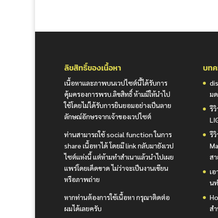
ลิขสิทธิ์ของเนื้อหา
บทคว
เนื้อหาและภาพบนเวปไซต์นี้ได้รับการ
di
คุ้มครองการพรบ.ลิขสิทธิ์ ห้ามมิให้นำไป
มด
ใช้โดยไม่ได้รับการยินยอมอย่างเป็นลาย
รี
ลักษณ์อักษรจากเจ้าของเวปไซต์
LI
ท่านสามารถใช้ social function ในการ
รี
share เนื้อหาได้ โดยมี link กลับมายังเวป
Ma
ไซต์แห่งนี้ แต่ห้ามทำสำเนาแล้วนำไปเผย
สา
แพร่โดยเด็ดขาด ไม่ว่าจะเป็นงานเขียน
เอา
หรือภาพถ่าย
นท
หากท่านต้องการใช้เนื้อหา กรุณาติดต่อ
Ho
ผมได้เลยครับ
สำ