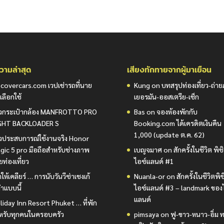
ามล่าสุด
เสียงทักทายจากผู้มาเยือน
scovercars.com เวปเช่ารถที่นาย
Kung
on
บทสรุปท่องเที่ยว-ถ่า
เลือกใช้
เยอรมัน-ออสเตรีย-เช็ก
วิวกระเป๋ากล้อง MANFROTTO PRO
Bas
on
จองห้องพักกับ
GHT BACKLOADER S
Booking.com ได้เครดิตเงินคืน
1,000 (update ต.ค. 62)
วิวประสบการณ์ใช้งานจริง Honor
gic 5 pro มือถือสำหรับช่างภาพ
เบญจมาศ
on
สักครั้งในชีวิต พิช
ยท่องเที่ยว
ไอซ์แลนด์ #1
ให้เคลียร์ … การนับวันวีซ่าเชงเก้
Nuanla-or
on
สักครั้งในชีวิตพิ
ำแบบนี้
ไอซ์แลนด์ #3 – landmark ของ
แลนด์
liday Inn Resort Phuket … ที่พัก
หรับทุกคนในครอบครัว
pimsaya
on
ฟู-ขาว-หนาว-อิ่ม ท