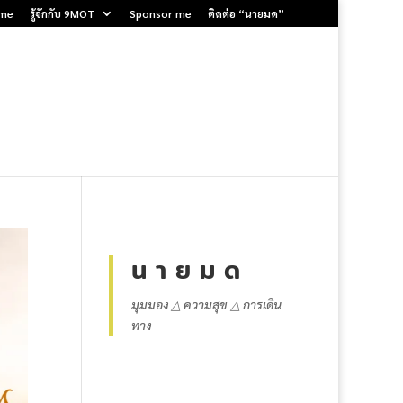
me
รู้จักกับ 9MOT
Sponsor me
ติดต่อ “นายมด”
น า ย ม ด
มุมมอง △ ความสุข △ การเดิน
ทาง