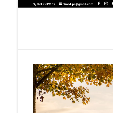
093 2939159
9mot.pk@gmail.com