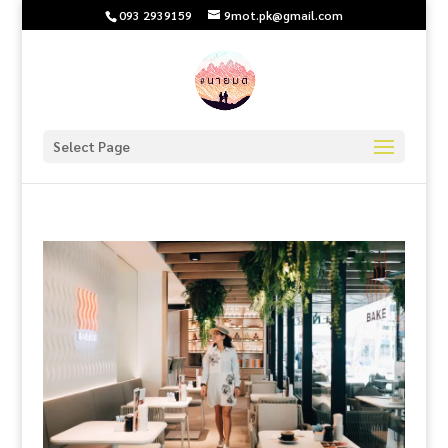
093 2939159
9mot.pk@gmail.com
Select Page