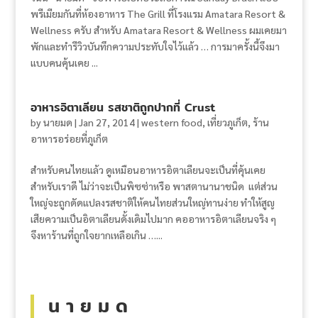
พรีเมียมกันที่ห้องอาหาร The Grill ที่โรงแรม Amatara Resort &
Wellness ครับ สำหรับ Amatara Resort & Wellness ผมเคยมา
พักและทำรีวิวบันทึกความประทับใจไว้แล้ว … การมาครั้งนี้จึงมา
แบบคนคุ้นเคย ...
อาหารอิตาเลียน รสชาติถูกปากที่ Crust
by
นายมด
|
Jan 27, 2014
|
western food
,
เที่ยวภูเก็ต
,
ร้าน
อาหารอร่อยที่ภูเก็ต
สำหรับคนไทยแล้ว ดูเหมือนอาหารอิตาเลียนจะเป็นที่คุ้นเคย
สำหรับเราดี ไม่ว่าจะเป็นพิซซ่าหรือ พาสตานานาชนิด แต่ส่วน
ใหญ่จะถูกดัดแปลงรสชาติให้คนไทยส่วนใหญ่ทานง่าย ทำให้สูญ
เสียความเป็นอิตาเลียนดั้งเดิมไปมาก คออาหารอิตาเลียนจริง ๆ
จึงหาร้านที่ถูกใจยากเหลือเกิน …...
น า ย ม ด