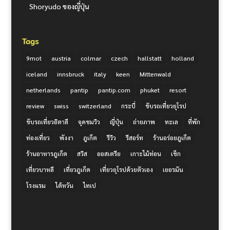
Shoryudo ของญี่ปุ่น
Tags
9mot
austria
colmar
czech
hallstatt
holland
iceland
innsbruck
italy
keen
Mittenwald
netherlands
pantip
pantip.com
phuket
resort
review
swiss
switzerland
กระบี่
ขับรถเที่ยวยุโรป
ขับรถเที่ยวอิตาลี
จุดชมวิว
ญี่ปุ่น
ถ่ายภาพ
ทะเล
ที่พัก
ท่องเที่ยว
พังงา
ภูเก็ต
รีวิว
รีสอร์ท
ร้านอร่อยภูเก็ต
ร้านอาหารภูเก็ต
สวิส
ออสเตรีย
เกาะไม้ท่อน
เช็ก
เที่ยวบาหลี
เที่ยวภูเก็ต
เที่ยวยุโรปด้วยตัวเอง
เยอรมัน
โรงแรม
ไต้หวัน
ไทเป