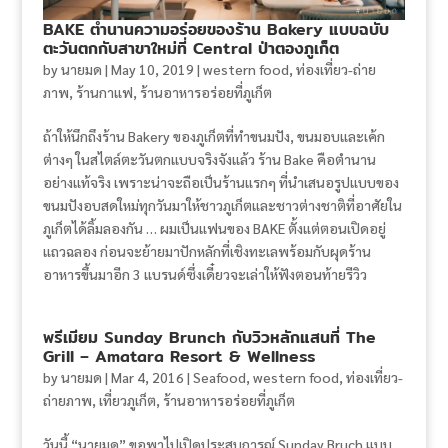
BAKE ตำนานความอร่อยของร้าน Bakery แบบฉบับ
ตะวันตกกับสาขาใหม่ที่ Central ป่าตองภูเก็ต
by
นายมด
|
May 10, 2019
|
western food
,
ท่องเที่ยว-ถ่าย
ภาพ
,
ร้านกาแฟ
,
ร้านอาหารอร่อยที่ภูเก็ต
ถ้าให้นึกถึงร้าน Bakery ของภูเก็ตที่ทำขนมปัง, ขนมอบและเค้ก
ต่างๆ ในสไตล์ตะวันตกแบบจริงจังแล้ว ร้าน Bake คือตำนาน
อย่างแท้จริง เพราะน่าจะถือเป็นร้านแรกๆ ที่นำเสนอรูปแบบของ
ขนมปังอบสดใหม่ทุกวันมาให้ชาวภูเก็ตและชาวต่างชาติที่อาศัยใน
ภูเก็ตได้ลิ้มลองกัน … ผมเป็นแฟนของ BAKE ตั้งแต่ตอนเปิดอยู่
แถวฉลอง ก่อนจะย้ายมาปักหลักที่เชิงทะเลพร้อมกับผุดร้าน
อาหารขึ้นมาอีก 3 แบรนด์ซึ่งเดี๋ยวจะเล่าให้ฟังตอนท้ายรีวิว
พรีเมียม Sunday Brunch กับวิวหลักแสนที่ The
Grill – Amatara Resort & Wellness
by
นายมด
|
Mar 4, 2016
|
Seafood
,
western food
,
ท่องเที่ยว-
ถ่ายภาพ
,
เที่ยวภูเก็ต
,
ร้านอาหารอร่อยที่ภูเก็ต
วันนี้ “นายมด” ขอพาไปเปิดประสบการณ์ Sunday Bruch แบบ