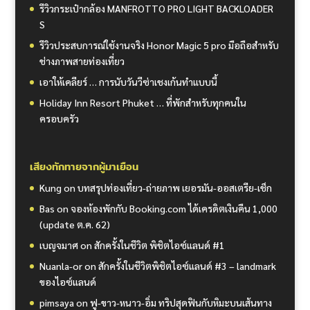
รีวิวกระเป๋ากล้อง MANFROTTO PRO LIGHT BACKLOADER
S
รีวิวประสบการณ์ใช้งานจริง Honor Magic 5 pro มือถือสำหรับ
ช่างภาพสายท่องเที่ยว
เอาให้เคลียร์ … การนับวันวีซ่าเชงเก้นทำแบบนี้
Holiday Inn Resort Phuket … ที่พักสำหรับทุกคนใน
ครอบครัว
เสียงทักทายจากผู้มาเยือน
Kung
on
บทสรุปท่องเที่ยว-ถ่ายภาพ เยอรมัน-ออสเตรีย-เช็ก
Bas
on
จองห้องพักกับ Booking.com ได้เครดิตเงินคืน 1,000
(update ต.ค. 62)
เบญจมาศ
on
สักครั้งในชีวิต พิชิตไอซ์แลนด์ #1
Nuanla-or
on
สักครั้งในชีวิตพิชิตไอซ์แลนด์ #3 – landmark
ของไอซ์แลนด์
pimsaya
on
ฟู-ขาว-หนาว-อิ่ม ทริปสุดฟินกับหิมะบนเส้นทาง