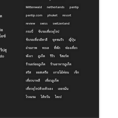
Mittenwald
netherlands
pantip
pantip.com
phuket
resort
ิต
review
swiss
switzerland
ชิต
กระบี่
ขับรถเที่ยวยุโรป
ไอซ์
ขับรถเที่ยวอิตาลี
จุดชมวิว
ญี่ปุ่น
ถ่ายภาพ
ทะเล
ที่พัก
ท่องเที่ยว
ริปสุ
udo
พังงา
ภูเก็ต
รีวิว
รีสอร์ท
ร้านอร่อยภูเก็ต
ร้านอาหารภูเก็ต
สวิส
ออสเตรีย
เกาะไม้ท่อน
เช็ก
เที่ยวบาหลี
เที่ยวภูเก็ต
เที่ยวยุโรปด้วยตัวเอง
เยอรมัน
โรงแรม
ไต้หวัน
ไทเป