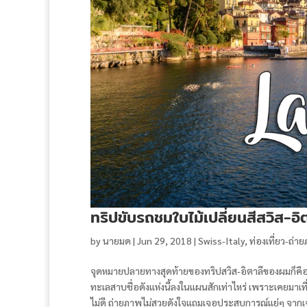
ทริปขับรถชมใบไม้เปลี่ยนสีสวิส-อ
by
นายมด
|
Jun 29, 2018
|
Swiss-Italy
,
ท่องเที่ยว-ถ่า
จุดหมายปลายทางสุดท้ายของทริปสวิส-อิตาลีของผมก็ค
ทะเลสาบชื่อดังแห่งนี้ลงในแผนสักเท่าไหร่ เพราะเคยมาเท
ไม่ดี ถ่ายภาพไม่สวยดังใจแถมเจอประสบการณ์แย่ๆ จากเจ้