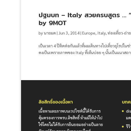
ปฐมบท – Italy สวยครบสูตร … “หม
by 9MOT
by
นายมด
|
Jun 3, 2014
|
Europe
,
Italy
,
ท่องเที่ยว-ถ่
เป็นเวลา 4 ปีติดต่อกันแล้วที่ผมเดินทางไปเที่ยวยุโรปใน
คงเป็นเพราะภาพของ Italy ที่เห็นบ่อย ๆ นั้นเป็นแนวสถา
ลิขสิทธิ์ของเนื้อหา
บทคว
เนื้อหาและภาพบนเวปไซต์นี้ได้รับการ
di
คุ้มครองการพรบ.ลิขสิทธิ์ ห้ามมิให้นำไป
มด
ใช้โดยไม่ได้รับการยินยอมอย่างเป็นลาย
รี
ลักษณ์อักษรจากเจ้าของเวปไซต์