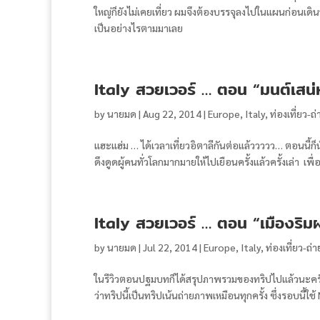
ใหญ่ก็ยังไม่เคยเที่ยว ผมจึงต้องบรรจุลงไปในแผนก่อนเดินท
เป็นอย่างไรตามมาเลย
Italy สวยเวอร์ … ตอน “มนต์เสน่
by
นายมด
|
Aug 22, 2014
|
Europe
,
Italy
,
ท่องเที่ยว-
แฮะแฮ่ม … ได้เวลาเที่ยวอิตาลีกันต่อแล้ววววว… ตอนนี้ก็
ดึงดูดผู้คนทั่วโลกมากมายให้ไปเยือนครั้งแล้วครั้งเล่า 
Italy สวยเวอร์ … ตอน “เมืองริมผ
by
นายมด
|
Jul 22, 2014
|
Europe
,
Italy
,
ท่องเที่ยว-ถ
ในรีวิวตอนปฐมบทก็ได้สรุปภาพรวมของทริปไปแล้วนะครับ ใค
ว่าทริปนี้เป็นทริปเน้นถ่ายภาพเหมือนทุกครั้ง ซึ่งรอบนี้