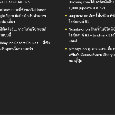
GHT BACKLOADER S
Booking.com ได้เครดิตเงินคืน
1,000 (update ต.ค. 62)
วิวประสบการณ์ใช้งานจริง Honor
gic 5 pro มือถือสำหรับช่างภาพ
เบญจมาศ
on
สักครั้งในชีวิต พิช
ยท่องเที่ยว
ไอซ์แลนด์ #1
ให้เคลียร์ … การนับวันวีซ่าเชงเก้
Nuanla-or
on
สักครั้งในชีวิตพิ
ำแบบนี้
ไอซ์แลนด์ #3 – landmark ของ
แลนด์
liday Inn Resort Phuket … ที่พัก
หรับทุกคนในครอบครัว
pimsaya
on
ฟู-ขาว-หนาว-อิ่ม ท
ดฟินกับหิมะบนเส้นทาง Shory
ของญี่ปุ่น