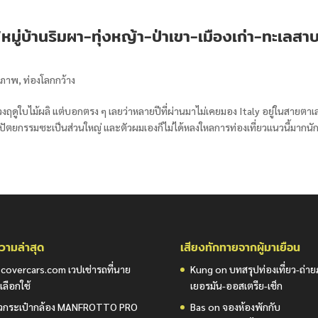
ู่บ้านริมผา-ทุ่งหญ้า-ป่าเขา-เมืองเก่า-ทะเลสา
ายภาพ
,
ท่องโลกกว้าง
ช่วงฤดูใบไม้ผลิ แต่บอกตรง ๆ เลยว่าหลายปีที่ผ่านมาไม่เคยมอง Italy อยู่ในสายตา
ปัตยกรรมซะเป็นส่วนใหญ่ และตัวผมเองก็ไม่ได้หลงใหลการท่องเที่ยวแนวนี้มากนัก.
ามล่าสุด
เสียงทักทายจากผู้มาเยือน
scovercars.com เวปเช่ารถที่นาย
Kung
on
บทสรุปท่องเที่ยว-ถ่า
เลือกใช้
เยอรมัน-ออสเตรีย-เช็ก
วิวกระเป๋ากล้อง MANFROTTO PRO
Bas
on
จองห้องพักกับ