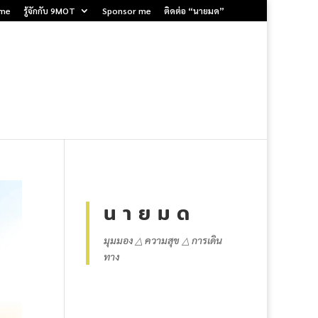
me
รู้จักกับ 9MOT
Sponsor me
ติดต่อ “นายมด”
น า ย ม ด
มุมมอง △ ความสุข △ การเดิน
ทาง