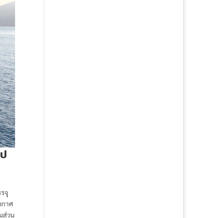
ไป
รจุ
อากาศ
มส่วน