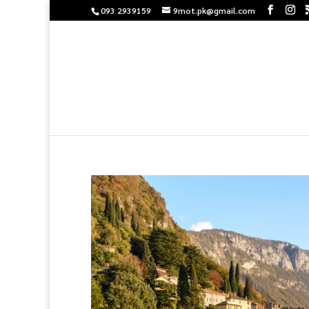
093 2939159
9mot.pk@gmail.com