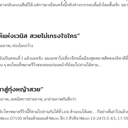
างกลับแบบเสียมิได้ แต่การมาเยือนครั้งนี้กลับต่างจากรอบที่แล้วโดยสิ้นเชิง อยาก
ห์แห่งเวนิส สวยไม่เกรงใจใคร”
ถ่ายภาพ
,
ท่องโลกกว้าง
นับเป็นตอนที่ 3 แล้วนะครับ ผมจะพาไปเที่ยวอีกหนึ่งเมืองสุดคลาสสิคของอิตาลีที่
เพื่อน ๆ คนไหนที่พลาดรีวิวสองตอนก่อนหน้าก็ย้อนไปอ่านได้ตาม...
าสู่ทุ่งหญ้าสวย”
่ายภาพ
,
เทคนิคการถ่ายภาพ
,
มาถ่ายภาพกันดีกว่า
รพลาดรีวิวนี้ก็ตามไปอ่านกันได้ที่ Link ด้านบนได้เลย … ก็อย่างที่เล่าไปแล้ว
ใช้ Nikon D7100 พร้อมด้วยเลนส์ Nikon อีก 3 ตัวคือ Nikon 10-24 f3.5-4.5, 17-55.