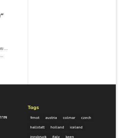
บ”
เลย …
..
Tags
ยภาพ
9mot
austria
colmar
czech
hallstatt
holland
iceland
innsbruck
italy
keen