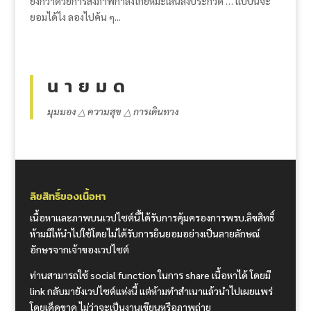
ยิ่งกว่าด้วยการส่งภาพกำลังโกยหิมะเล่นลงประกวด … แบบนี้จะ
ยอมได้ไง ลองไปค้น ๆ...
น า ย ม ด
มุมมอง △ ความสุข △ การเดินทาง
ลิขสิทธิ์ของเนื้อหา
เนื้อหาและภาพบนเวปไซต์นี้ได้รับการคุ้มครองการพรบ.ลิขสิทธิ์
ห้ามมิให้นำไปใช้โดยไม่ได้รับการยินยอมอย่างเป็นลายลักษณ์
อักษรจากเจ้าของเวปไซต์
ท่านสามารถใช้ social function ในการ share เนื้อหาได้ โดยมี
link กลับมายังเวปไซต์แห่งนี้ แต่ห้ามทำสำเนาแล้วนำไปเผยแพร่
โดยเด็ดขาด ไม่ว่าจะเป็นงานเขียนหรือภาพถ่าย