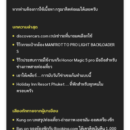
หากท่านต้องการใช้เนื้อหา กรุณาติดต่อผมได้เลยครับ
บทความล่าสุด
discovercars.com เวปเช่ารถที่นายมดเลือกใช้
รีวิวกระเป๋ากล้อง MANFROTTO PRO LIGHT BACKLOADER
S
รีวิวประสบการณ์ใช้งานจริง Honor Magic 5 pro มือถือสำหรับ
ช่างภาพสายท่องเที่ยว
เอาให้เคลียร์ … การนับวันวีซ่าเชงเก้นทำแบบนี้
Holiday Inn Resort Phuket … ที่พักสำหรับทุกคนใน
ครอบครัว
เสียงทักทายจากผู้มาเยือน
Kung
on
บทสรุปท่องเที่ยว-ถ่ายภาพ เยอรมัน-ออสเตรีย-เช็ก
Bas
on
จองห้องพักกับ Booking.com ได้เครดิตเงินคืน 1,000