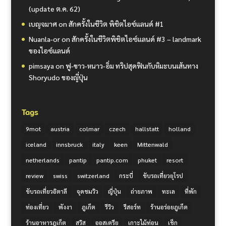
(update ต.ค. 62)
เบญจมาศ
on
สักครั้งในชีวิต พิชิตไอซ์แลนด์ #1
Nuanla-or
on
สักครั้งในชีวิตพิชิตไอซ์แลนด์ #3 – landmark
ของไอซ์แลนด์
pimsaya
on
ฟู-ขาว-หนาว-อิ่ม ทริปสุดฟินกับหิมะบนเส้นทาง
Shoryudo ของญี่ปุ่น
Tags
9mot
austria
colmar
czech
hallstatt
holland
iceland
innsbruck
italy
keen
Mittenwald
netherlands
pantip
pantip.com
phuket
resort
review
swiss
switzerland
กระบี่
ขับรถเที่ยวยุโรป
ขับรถเที่ยวอิตาลี
จุดชมวิว
ญี่ปุ่น
ถ่ายภาพ
ทะเล
ที่พัก
ท่องเที่ยว
พังงา
ภูเก็ต
รีวิว
รีสอร์ท
ร้านอร่อยภูเก็ต
ร้านอาหารภูเก็ต
สวิส
ออสเตรีย
เกาะไม้ท่อน
เช็ก