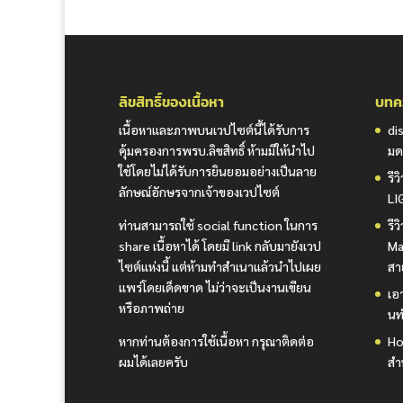
ลิขสิทธิ์ของเนื้อหา
บทคว
เนื้อหาและภาพบนเวปไซต์นี้ได้รับการ
di
คุ้มครองการพรบ.ลิขสิทธิ์ ห้ามมิให้นำไป
มด
ใช้โดยไม่ได้รับการยินยอมอย่างเป็นลาย
รี
ลักษณ์อักษรจากเจ้าของเวปไซต์
LI
ท่านสามารถใช้ social function ในการ
รี
share เนื้อหาได้ โดยมี link กลับมายังเวป
Ma
ไซต์แห่งนี้ แต่ห้ามทำสำเนาแล้วนำไปเผย
สา
แพร่โดยเด็ดขาด ไม่ว่าจะเป็นงานเขียน
เอา
หรือภาพถ่าย
นท
หากท่านต้องการใช้เนื้อหา กรุณาติดต่อ
Ho
ผมได้เลยครับ
สำ