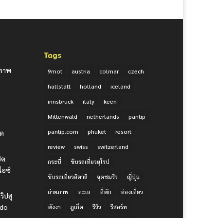
Tags
ยภาพ
9mot
austria
colmar
czech
hallstatt
holland
iceland
innsbruck
italy
keen
Mittenwald
netherlands
pantip
pantip.com
phuket
resort
ิต
review
swiss
switzerland
ชิต
กระบี่
ขับรถเที่ยวยุโรป
ไอซ์
ขับรถเที่ยวอิตาลี
จุดชมวิว
ญี่ปุ่น
ถ่ายภาพ
ทะเล
ที่พัก
ท่องเที่ยว
ริปสุ
udo
พังงา
ภูเก็ต
รีวิว
รีสอร์ท