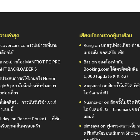
ามล่าสุด
เสียงทักทายจากผู้มาเยือน
scovercars.com เวปเช่ารถที่นาย
Kung
on
บทสรุปท่องเที่ยว-ถ่า
เลือกใช้
เยอรมัน-ออสเตรีย-เช็ก
วิวกระเป๋ากล้อง MANFROTTO PRO
Bas
on
จองห้องพักกับ
GHT BACKLOADER S
Booking.com ได้เครดิตเงินคืน
1,000 (update ต.ค. 62)
วิวประสบการณ์ใช้งานจริง Honor
gic 5 pro มือถือสำหรับช่างภาพ
เบญจมาศ
on
สักครั้งในชีวิต พิช
ยท่องเที่ยว
ไอซ์แลนด์ #1
ให้เคลียร์ … การนับวันวีซ่าเชงเก้
Nuanla-or
on
สักครั้งในชีวิตพิ
ำแบบนี้
ไอซ์แลนด์ #3 – landmark ของ
แลนด์
liday Inn Resort Phuket … ที่พัก
หรับทุกคนในครอบครัว
pimsaya
on
ฟู-ขาว-หนาว-อิ่ม ท
ดฟินกับหิมะบนเส้นทาง Shory
ของญี่ปุ่น