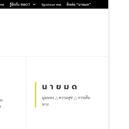
me
รู้จักกับ 9MOT
Sponsor me
ติดต่อ “นายมด”
น า ย ม ด
มุมมอง △ ความสุข △ การเดิน
คน
ทาง
ท