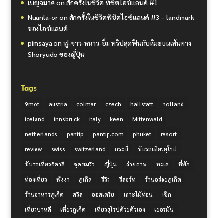
เบญจมาศ
on
สักครั้งในชีวิต พิชิตไอซ์แลนด์ #1
Nuanla-or
on
สักครั้งในชีวิตพิชิตไอซ์แลนด์ #3 – landmark
ของไอซ์แลนด์
pimsaya
on
ฟู-ขาว-หนาว-อิ่ม ทริปสุดฟินกับหิมะบนเส้นทาง
Shoryudo ของญี่ปุ่น
Tags
9mot
austria
colmar
czech
hallstatt
holland
iceland
innsbruck
italy
keen
Mittenwald
netherlands
pantip
pantip.com
phuket
resort
review
swiss
switzerland
กระบี่
ขับรถเที่ยวยุโรป
ขับรถเที่ยวอิตาลี
จุดชมวิว
ญี่ปุ่น
ถ่ายภาพ
ทะเล
ที่พัก
ท่องเที่ยว
พังงา
ภูเก็ต
รีวิว
รีสอร์ท
ร้านอร่อยภูเก็ต
ร้านอาหารภูเก็ต
สวิส
ออสเตรีย
เกาะไม้ท่อน
เช็ก
เที่ยวบาหลี
เที่ยวภูเก็ต
เที่ยวยุโรปด้วยตัวเอง
เยอรมัน