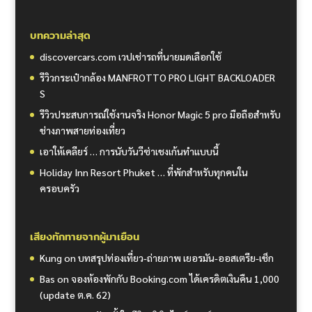
บทความล่าสุด
discovercars.com เวปเช่ารถที่นายมดเลือกใช้
รีวิวกระเป๋ากล้อง MANFROTTO PRO LIGHT BACKLOADER
S
รีวิวประสบการณ์ใช้งานจริง Honor Magic 5 pro มือถือสำหรับ
ช่างภาพสายท่องเที่ยว
เอาให้เคลียร์ … การนับวันวีซ่าเชงเก้นทำแบบนี้
Holiday Inn Resort Phuket … ที่พักสำหรับทุกคนใน
ครอบครัว
เสียงทักทายจากผู้มาเยือน
Kung
on
บทสรุปท่องเที่ยว-ถ่ายภาพ เยอรมัน-ออสเตรีย-เช็ก
Bas
on
จองห้องพักกับ Booking.com ได้เครดิตเงินคืน 1,000
(update ต.ค. 62)