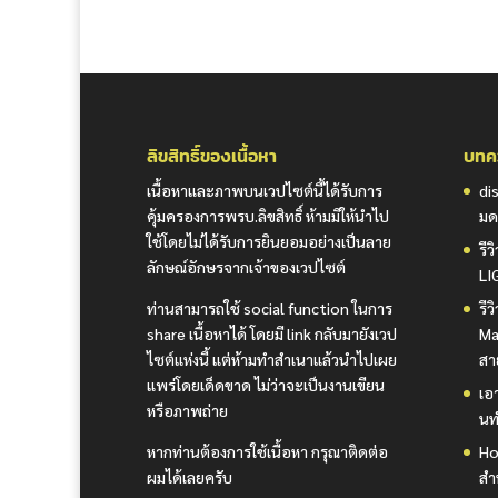
ลิขสิทธิ์ของเนื้อหา
บทคว
เนื้อหาและภาพบนเวปไซต์นี้ได้รับการ
di
คุ้มครองการพรบ.ลิขสิทธิ์ ห้ามมิให้นำไป
มด
ใช้โดยไม่ได้รับการยินยอมอย่างเป็นลาย
รี
ลักษณ์อักษรจากเจ้าของเวปไซต์
LI
ท่านสามารถใช้ social function ในการ
รี
share เนื้อหาได้ โดยมี link กลับมายังเวป
Ma
ไซต์แห่งนี้ แต่ห้ามทำสำเนาแล้วนำไปเผย
สา
แพร่โดยเด็ดขาด ไม่ว่าจะเป็นงานเขียน
เอา
หรือภาพถ่าย
นท
หากท่านต้องการใช้เนื้อหา กรุณาติดต่อ
Ho
ผมได้เลยครับ
สำ