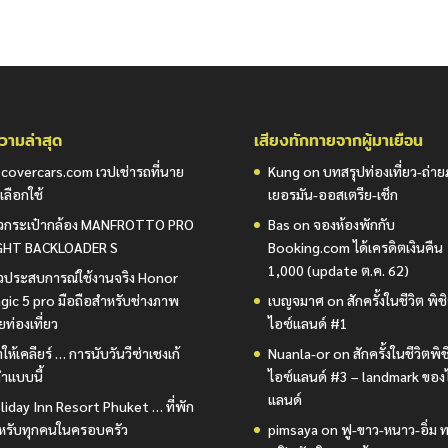
ามล่าสุด
เสียงทักทายจากผู้มาเยือน
scovercars.com เวปเช่ารถที่นาย
Kung
on
บทสรุปท่องเที่ยว-ถ่า
เลือกใช้
เยอรมัน-ออสเตรีย-เช็ก
วิวกระเป๋ากล้อง MANFROTTO PRO
Bas
on
จองห้องพักกับ
GHT BACKLOADER S
Booking.com ได้เครดิตเงินคืน
1,000 (update ต.ค. 62)
วิวประสบการณ์ใช้งานจริง Honor
gic 5 pro มือถือสำหรับช่างภาพ
เบญจมาศ
on
สักครั้งในชีวิต พิช
ยท่องเที่ยว
ไอซ์แลนด์ #1
ให้เคลียร์ … การนับวันวีซ่าเชงเก้
Nuanla-or
on
สักครั้งในชีวิตพิ
ำแบบนี้
ไอซ์แลนด์ #3 – landmark ของ
แลนด์
liday Inn Resort Phuket … ที่พัก
หรับทุกคนในครอบครัว
pimsaya
on
ฟู-ขาว-หนาว-อิ่ม ท