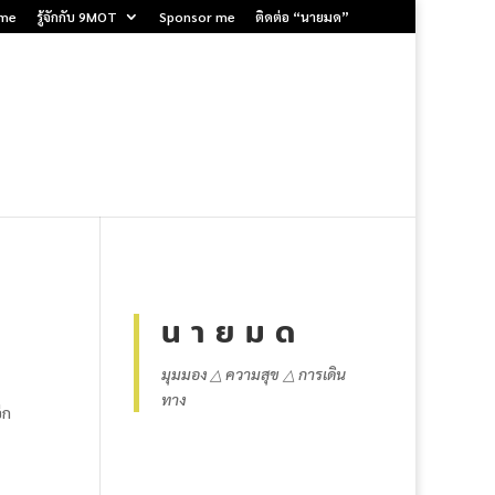
me
รู้จักกับ 9MOT
Sponsor me
ติดต่อ “นายมด”
น า ย ม ด
มุมมอง △ ความสุข △ การเดิน
ทาง
ีก