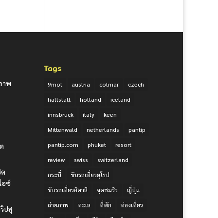
Tags
ยภาพ
9mot
austria
colmar
czech
hallstatt
holland
iceland
innsbruck
italy
keen
Mittenwald
netherlands
pantip
pantip.com
phuket
resort
ิต
review
swiss
switzerland
ชิต
กระบี่
ขับรถเที่ยวยุโรป
ไอซ์
ขับรถเที่ยวอิตาลี
จุดชมวิว
ญี่ปุ่น
ถ่ายภาพ
ทะเล
ที่พัก
ท่องเที่ยว
ริปสุ