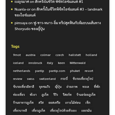
เบญจมาศ
on
สักครั้งในชีวิต พิชิตไอซ์แลนด์ #1
Nuanla-or
on
สักครั้งในชีวิตพิชิตไอซ์แลนด์ #3 – landmark
ของไอซ์แลนด์
pimsaya
on
ฟู-ขาว-หนาว-อิ่ม ทริปสุดฟินกับหิมะบนเส้นทาง
Shoryudo ของญี่ปุ่น
Tags
9mot
austria
colmar
czech
hallstatt
holland
iceland
innsbruck
italy
keen
Mittenwald
netherlands
pantip
pantip.com
phuket
resort
review
swiss
switzerland
กระบี่
ขับรถเที่ยวยุโรป
ขับรถเที่ยวอิตาลี
จุดชมวิว
ญี่ปุ่น
ถ่ายภาพ
ทะเล
ที่พัก
ท่องเที่ยว
พังงา
ภูเก็ต
รีวิว
รีสอร์ท
ร้านอร่อยภูเก็ต
ร้านอาหารภูเก็ต
สวิส
ออสเตรีย
เกาะไม้ท่อน
เช็ก
เที่ยวบาหลี
เที่ยวภูเก็ต
เที่ยวยุโรปด้วยตัวเอง
เยอรมัน