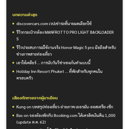
บทความล่าสุด
discovercars.com เวปเช่ารถที่นายมดเลือกใช้
รีวิวกระเป๋ากล้อง MANFROTTO PRO LIGHT BACKLOADER
S
รีวิวประสบการณ์ใช้งานจริง Honor Magic 5 pro มือถือสำหรับ
ช่างภาพสายท่องเที่ยว
เอาให้เคลียร์ … การนับวันวีซ่าเชงเก้นทำแบบนี้
Holiday Inn Resort Phuket … ที่พักสำหรับทุกคนใน
ครอบครัว
เสียงทักทายจากผู้มาเยือน
Kung
on
บทสรุปท่องเที่ยว-ถ่ายภาพ เยอรมัน-ออสเตรีย-เช็ก
Bas
on
จองห้องพักกับ Booking.com ได้เครดิตเงินคืน 1,000
(update ต.ค. 62)