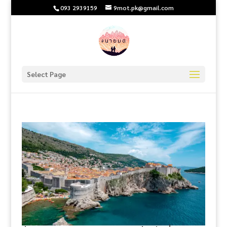
093 2939159
9mot.pk@gmail.com
Select Page