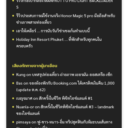
รีวิวกระเป๋ากล้อง MANFROTTO PRO LIGHT BACKLOADER
S
รีวิวประสบการณ์ใช้งานจริง Honor Magic 5 pro มือถือสำหรับ
ช่างภาพสายท่องเที่ยว
เอาให้เคลียร์ … การนับวันวีซ่าเชงเก้นทำแบบนี้
Holiday Inn Resort Phuket … ที่พักสำหรับทุกคนใน
ครอบครัว
เสียงทักทายจากผู้มาเยือน
Kung
on
บทสรุปท่องเที่ยว-ถ่ายภาพ เยอรมัน-ออสเตรีย-เช็ก
Bas
on
จองห้องพักกับ Booking.com ได้เครดิตเงินคืน 1,000
(update ต.ค. 62)
เบญจมาศ
on
สักครั้งในชีวิต พิชิตไอซ์แลนด์ #1
Nuanla-or
on
สักครั้งในชีวิตพิชิตไอซ์แลนด์ #3 – landmark
ของไอซ์แลนด์
pimsaya
on
ฟู-ขาว-หนาว-อิ่ม ทริปสุดฟินกับหิมะบนเส้นทาง