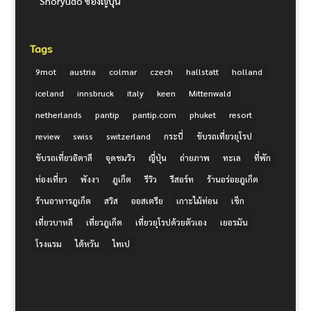
Shoryudo ของญี่ปุ่น
Tags
9mot
austria
colmar
czech
hallstatt
holland
iceland
innsbruck
italy
keen
Mittenwald
netherlands
pantip
pantip.com
phuket
resort
review
swiss
switzerland
กระบี่
ขับรถเที่ยวยุโรป
ขับรถเที่ยวอิตาลี
จุดชมวิว
ญี่ปุ่น
ถ่ายภาพ
ทะเล
ที่พัก
ท่องเที่ยว
พังงา
ภูเก็ต
รีวิว
รีสอร์ท
ร้านอร่อยภูเก็ต
ร้านอาหารภูเก็ต
สวิส
ออสเตรีย
เกาะไม้ท่อน
เช็ก
เที่ยวบาหลี
เที่ยวภูเก็ต
เที่ยวยุโรปด้วยตัวเอง
เยอรมัน
โรงแรม
ไต้หวัน
ไทเป