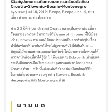
รีวิวสรุปแผนการเดินทางและการเตรียมตัวเที่ยว
Croatia-Slovenia-Bosnia-Montenegro
by
นายมด
|
Jul 18, 2019
|
Europe
,
Europe June 19
,
ท่อง
เที่ยว-ถ่ายภาพ
,
ท่องโลกกว้าง
ช่วง 2-3 ปีที่ผ่านมาประเทศ Croatia กลายเป็นแหล่งท่องเที่ยว
ร้อนแรงอย่างรวดเร็วเพราะซีรีย์ Game of Thrones ที่ใช้เมือง
เก่า Dubrovnik ทางตอนใต้ของประเทศเป็นฉากสำคัญในเรื่อง
ทำให้แฟนคลับพากันหลั่งไหลไปดูสถานที่จริงให้เห็นกับตา …
อัญมณีเม็ดงามแห่งทะเลอะเดรียตริกจึงได้มีฉายความโดดเด่นให้
บรรดานักท่องเที่ยวได้รู้จัก ไม่เพียงเฉพาะ Dubrovnik เท่านั้นแต่
รวมถึงอีกหลายเมืองริมทะเลและอุทยานแห่งชาติสวยๆ ของ
Croatia ด้วย … ทริปนี้แม้จะเน้นที่ Croatia เป็นหลักแต่ก็ถือ
โอกาสเที่ยวประเทศรอบๆ อย่าง Slovenia, Bosnia &
Herzegovina และ Montenegro ด้วย
น า ย ม ด