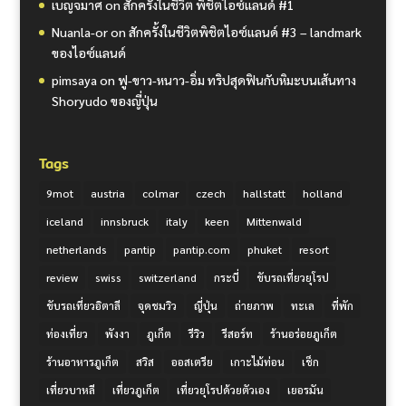
เบญจมาศ
on
สักครั้งในชีวิต พิชิตไอซ์แลนด์ #1
Nuanla-or
on
สักครั้งในชีวิตพิชิตไอซ์แลนด์ #3 – landmark
ของไอซ์แลนด์
pimsaya
on
ฟู-ขาว-หนาว-อิ่ม ทริปสุดฟินกับหิมะบนเส้นทาง
Shoryudo ของญี่ปุ่น
Tags
9mot
austria
colmar
czech
hallstatt
holland
iceland
innsbruck
italy
keen
Mittenwald
netherlands
pantip
pantip.com
phuket
resort
review
swiss
switzerland
กระบี่
ขับรถเที่ยวยุโรป
ขับรถเที่ยวอิตาลี
จุดชมวิว
ญี่ปุ่น
ถ่ายภาพ
ทะเล
ที่พัก
ท่องเที่ยว
พังงา
ภูเก็ต
รีวิว
รีสอร์ท
ร้านอร่อยภูเก็ต
ร้านอาหารภูเก็ต
สวิส
ออสเตรีย
เกาะไม้ท่อน
เช็ก
เที่ยวบาหลี
เที่ยวภูเก็ต
เที่ยวยุโรปด้วยตัวเอง
เยอรมัน