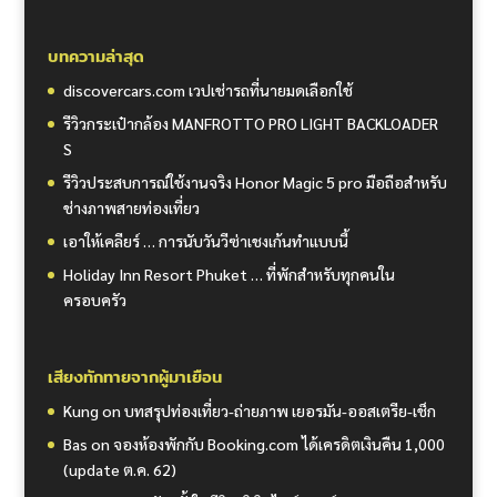
บทความล่าสุด
discovercars.com เวปเช่ารถที่นายมดเลือกใช้
รีวิวกระเป๋ากล้อง MANFROTTO PRO LIGHT BACKLOADER
S
รีวิวประสบการณ์ใช้งานจริง Honor Magic 5 pro มือถือสำหรับ
ช่างภาพสายท่องเที่ยว
เอาให้เคลียร์ … การนับวันวีซ่าเชงเก้นทำแบบนี้
Holiday Inn Resort Phuket … ที่พักสำหรับทุกคนใน
ครอบครัว
เสียงทักทายจากผู้มาเยือน
Kung
on
บทสรุปท่องเที่ยว-ถ่ายภาพ เยอรมัน-ออสเตรีย-เช็ก
Bas
on
จองห้องพักกับ Booking.com ได้เครดิตเงินคืน 1,000
(update ต.ค. 62)