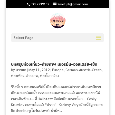
093 2939159
9mot.pk@gmail.com
Select Page
บทสรุปท่องเที่ยว-ถ่ายภาพ เยอรมัน-ออสเตรีย-เช็ก
by
นายมด
|
May 11, 2012
|
Europe
,
German-Austria-Czech
,
ท่องเที่ยว-ถ่ายภาพ
,
ท่องโลกกว้าง
รีวิวทั้ง 9 ตอนของทริปนี้ เยือนดินแดนแห่งปราสาทในเทพนิยาย
เมืองงามแห่งแม่น้ำ inns และถนนสายงามแห่ง Austria อยากให้
เวลาเดินช้าลง… ที่ Hallstatt สัมผัสเมืองมรดกโลก … Cesky
Krumlov ลมหายใจแห่ง “ปราก” Karlovy Vary เมืองนี้สีลูกกวาด
Rothenburg ในวันฝนพรำ มิวนิค...