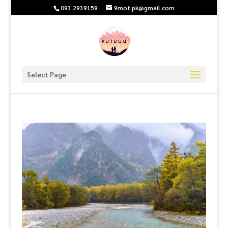
093 2939159
9mot.pk@gmail.com
Select Page