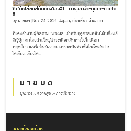
ใบไม้เปลี่ยนสีมันดีต่อใจ #1 : คารุอิซาว่า-กุนมะ-คามิโก
จิ
by
นายมด
|
Nov 24, 2016
|
Japan
,
ท่องเที่ยว-ถ่ายภาพ
พิเศษสำหรับผู้ติดตาม “นายมด” สำหรับฤดูกาลแห่งใบไม้เปลี่ยนสี
ที่ญี่ปุ่น คนไทยส่วนใหญ่น่าจะเลือกเดินทางไปในเดือน
พฤศจิกายนหรือต้นธันวาคม เพราะเป็นช่วงที่เมืองใหญ่อย่าง
โตเกียว, เกียวโต...
น า ย ม ด
มุมมอง △ ความสุข △ การเดินทาง
ลิขสิทธิ์ของเนื้อหา