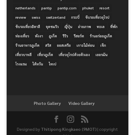
netherlands
pantip
pantip.com
phuket
resort
review
swiss
switzerland
กระบี่
ขับรถเที่ยวยุโรป
ขับรถเที่ยวอิตาลี
จุดชมวิว
ญี่ปุ่น
ถ่ายภาพ
ทะเล
ที่พัก
ท่องเที่ยว
พังงา
ภูเก็ต
รีวิว
รีสอร์ท
ร้านอร่อยภูเก็ต
ร้านอาหารภูเก็ต
สวิส
ออสเตรีย
เกาะไม้ท่อน
เช็ก
เที่ยวบาหลี
เที่ยวภูเก็ต
เที่ยวยุโรปด้วยตัวเอง
เยอรมัน
โรงแรม
ไต้หวัน
ไทเป
Photo Gallery
Video Gallery
Designed by
Thitipong Kingkaeo (9MOT)
| copyright