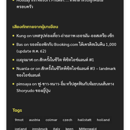
ครอบครัว
เสียงทักทายจากผู้มาเยือน
Kung
on
บทสรุปท่องเที่ยว-ถ่ายภาพ เยอรมัน-ออสเตรีย-เช็ก
Bas
on
จองห้องพักกับ Booking.com ได้เครดิตเงินคืน 1,000
(update ต.ค. 62)
เบญจมาศ
on
สักครั้งในชีวิต พิชิตไอซ์แลนด์ #1
Nuanla-or
on
สักครั้งในชีวิตพิชิตไอซ์แลนด์ #3 – landmark
ของไอซ์แลนด์
pimsaya
on
ฟู-ขาว-หนาว-อิ่ม ทริปสุดฟินกับหิมะบนเส้นทาง
Shoryudo ของญี่ปุ่น
Tags
9mot
austria
colmar
czech
hallstatt
holland
iceland
innsbruck
italy
keen
Mittenwald