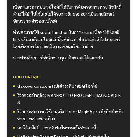
เนื้อหาและภาพบนเวปไซต์นี้ได้รับการคุ้มครองการพรบ.ลิขสิทธิ์
ห้ามมิให้นำไปใช้โดยไม่ได้รับการยินยอมอย่างเป็นลายลักษณ์
อักษรจากเจ้าของเวปไซต์
ท่านสามารถใช้ social function ในการ share เนื้อหาได้ โดยมี
link กลับมายังเวปไซต์แห่งนี้ แต่ห้ามทำสำเนาแล้วนำไปเผยแพร่
โดยเด็ดขาด ไม่ว่าจะเป็นงานเขียนหรือภาพถ่าย
หากท่านต้องการใช้เนื้อหา กรุณาติดต่อผมได้เลยครับ
บทความล่าสุด
discovercars.com เวปเช่ารถที่นายมดเลือกใช้
รีวิวกระเป๋ากล้อง MANFROTTO PRO LIGHT BACKLOADER
S
รีวิวประสบการณ์ใช้งานจริง Honor Magic 5 pro มือถือสำหรับ
ช่างภาพสายท่องเที่ยว
เอาให้เคลียร์ … การนับวันวีซ่าเชงเก้นทำแบบนี้
Holiday Inn Resort Phuket … ที่พักสำหรับทุกคนใน