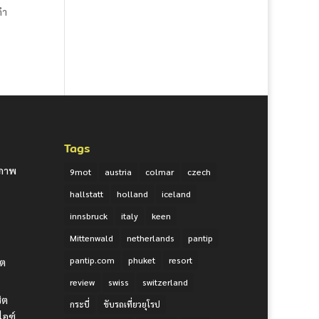
คำ
Tags
ยภาพ
9mot
austria
colmar
czech
hallstatt
holland
iceland
innsbruck
italy
keen
Mittenwald
netherlands
pantip
pantip.com
phuket
resort
ิต
review
swiss
switzerland
ชิต
กระบี่
ขับรถเที่ยวยุโรป
ไอซ์