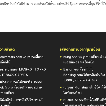
ียว ในเมื่อไม่ใช้ JR Pass แล้วจะใช้ตั๋วแบบไหนดีที่คุ้มและสะดวกที่สุด รีวิวนี้มี
ามล่าสุด
เสียงทักทายจากผู้มาเยือน
scovercars.com เวปเช่ารถที่นาย
Kung
on
บทสรุปท่องเที่ยว-ถ่า
เลือกใช้
เยอรมัน-ออสเตรีย-เช็ก
วิวกระเป๋ากล้อง MANFROTTO PRO
Bas
on
จองห้องพักกับ
GHT BACKLOADER S
Booking.com ได้เครดิตเงินคืน
1,000 (update ต.ค. 62)
วิวประสบการณ์ใช้งานจริง Honor
gic 5 pro มือถือสำหรับช่างภาพ
เบญจมาศ
on
สักครั้งในชีวิต พิช
ยท่องเที่ยว
ไอซ์แลนด์ #1
ให้เคลียร์ … การนับวันวีซ่าเชงเก้
Nuanla-or
on
สักครั้งในชีวิตพิ
ำแบบนี้
ไอซ์แลนด์ #3 – landmark ของ