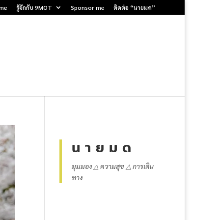
me
รู้จักกับ 9MOT
Sponsor me
ติดต่อ “นายมด”
น า ย ม ด
มุมมอง △ ความสุข △ การเดิน
ทาง