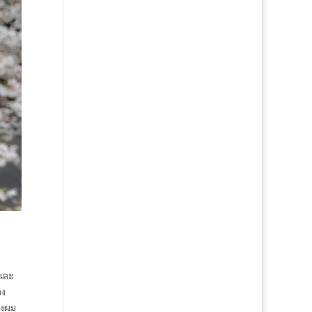
กและ
าง
องผม