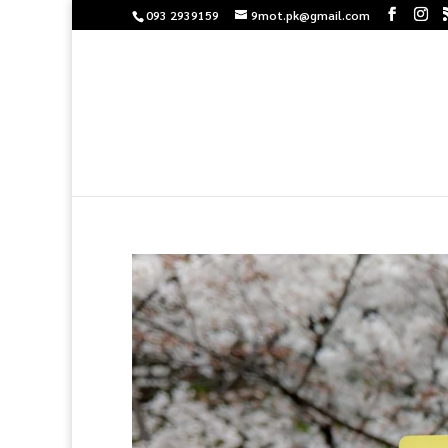
093 2939159
9mot.pk@gmail.com