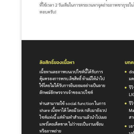
ที่ใช้เวลา 2 วันเต็มในการตระเวนหาจุดถ่ายภาพซากุระในโตเก
ตอบครับ!
ลิขสิทธิ์ของเนื้อหา
บทคว
เนื้อหาและภาพบนเวปไซต์นี้ได้รับการ
di
คุ้มครองการพรบ.ลิขสิทธิ์ ห้ามมิให้นำไป
มด
ใช้โดยไม่ได้รับการยินยอมอย่างเป็นลาย
รี
ลักษณ์อักษรจากเจ้าของเวปไซต์
LI
ท่านสามารถใช้ social function ในการ
รี
share เนื้อหาได้ โดยมี link กลับมายังเวป
Ma
ไซต์แห่งนี้ แต่ห้ามทำสำเนาแล้วนำไปเผย
สา
แพร่โดยเด็ดขาด ไม่ว่าจะเป็นงานเขียน
เอา
หรือภาพถ่าย
นท