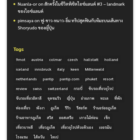
Nuanla-or
on
สักครั้งในชีวิตพิชิตไอซ์แลนด์ #3 – landmark
ของไอซ์แลนด์
pimsaya
on
ฟู-ขาว-หนาว-อิ่ม ทริปสุดฟินกับหิมะบนเส้นทาง
Shoryudo ของญี่ปุ่น
Tags
9mot
austria
colmar
czech
hallstatt
holland
iceland
innsbruck
italy
keen
Mittenwald
netherlands
pantip
pantip.com
phuket
resort
review
swiss
switzerland
กระบี่
ขับรถเที่ยวยุโรป
ขับรถเที่ยวอิตาลี
จุดชมวิว
ญี่ปุ่น
ถ่ายภาพ
ทะเล
ที่พัก
ท่องเที่ยว
พังงา
ภูเก็ต
รีวิว
รีสอร์ท
ร้านอร่อยภูเก็ต
ร้านอาหารภูเก็ต
สวิส
ออสเตรีย
เกาะไม้ท่อน
เช็ก
เที่ยวบาหลี
เที่ยวภูเก็ต
เที่ยวยุโรปด้วยตัวเอง
เยอรมัน
โรงแรม
ไต้หวัน
ไทเป