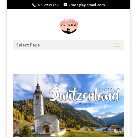
093 2939159
9mot.pk@gmail.com
Select Page