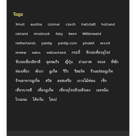
Tags
9mot
austria
colmar
czech
hallstatt
holland
iceland
innsbruck
italy
keen
Mittenwald
netherlands
pantip
pantip.com
phuket
resort
review
swiss
switzerland
กระบี่
ขับรถเที่ยวยุโรป
ขับรถเที่ยวอิตาลี
จุดชมวิว
ญี่ปุ่น
ถ่ายภาพ
ทะเล
ที่พัก
ท่องเที่ยว
พังงา
ภูเก็ต
รีวิว
รีสอร์ท
ร้านอร่อยภูเก็ต
ร้านอาหารภูเก็ต
สวิส
ออสเตรีย
เกาะไม้ท่อน
เช็ก
เที่ยวบาหลี
เที่ยวภูเก็ต
เที่ยวยุโรปด้วยตัวเอง
เยอรมัน
โรงแรม
ไต้หวัน
ไทเป