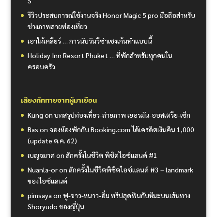
S
รีวิวประสบการณ์ใช้งานจริง Honor Magic 5 pro มือถือสำหรับ
ช่างภาพสายท่องเที่ยว
เอาให้เคลียร์ … การนับวันวีซ่าเชงเก้นทำแบบนี้
Holiday Inn Resort Phuket … ที่พักสำหรับทุกคนใน
ครอบครัว
เสียงทักทายจากผู้มาเยือน
Kung
on
บทสรุปท่องเที่ยว-ถ่ายภาพ เยอรมัน-ออสเตรีย-เช็ก
Bas
on
จองห้องพักกับ Booking.com ได้เครดิตเงินคืน 1,000
(update ต.ค. 62)
เบญจมาศ
on
สักครั้งในชีวิต พิชิตไอซ์แลนด์ #1
Nuanla-or
on
สักครั้งในชีวิตพิชิตไอซ์แลนด์ #3 – landmark
ของไอซ์แลนด์
pimsaya
on
ฟู-ขาว-หนาว-อิ่ม ทริปสุดฟินกับหิมะบนเส้นทาง
Shoryudo ของญี่ปุ่น