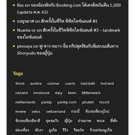
Bas
on
จองห้องพักกับ Booking.com ได้เครดิตเงินคืน 1,000
(update ต.ค. 62)
เบญจมาศ
on
สักครั้งในชีวิต พิชิตไอซ์แลนด์ #1
Nuanla-or
on
สักครั้งในชีวิตพิชิตไอซ์แลนด์ #3 – landmark
ของไอซ์แลนด์
pimsaya
on
ฟู-ขาว-หนาว-อิ่ม ทริปสุดฟินกับหิมะบนเส้นทาง
Shoryudo ของญี่ปุ่น
Tags
9mot
austria
colmar
czech
hallstatt
holland
iceland
innsbruck
italy
keen
Mittenwald
netherlands
pantip
pantip.com
phuket
resort
review
swiss
switzerland
กระบี่
ขับรถเที่ยวยุโรป
ขับรถเที่ยวอิตาลี
จุดชมวิว
ญี่ปุ่น
ถ่ายภาพ
ทะเล
ที่พัก
ท่องเที่ยว
พังงา
ภูเก็ต
รีวิว
รีสอร์ท
ร้านอร่อยภูเก็ต