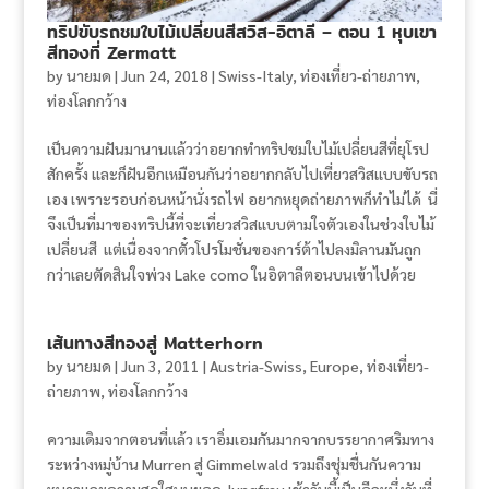
ทริปขับรถชมใบไม้เปลี่ยนสีสวิส-อิตาลี – ตอน 1 หุบเขา
สีทองที่ Zermatt
by
นายมด
|
Jun 24, 2018
|
Swiss-Italy
,
ท่องเที่ยว-ถ่ายภาพ
,
ท่องโลกกว้าง
เป็นความฝันมานานแล้วว่าอยากทำทริปชมใบไม้เปลี่ยนสีที่ยุโรป
สักครั้ง และก็ฝันอีกเหมือนกันว่าอยากกลับไปเที่ยวสวิสแบบขับรถ
เอง เพราะรอบก่อนหน้านั่งรถไฟ อยากหยุดถ่ายภาพก็ทำไม่ได้ นี่
จึงเป็นที่มาของทริปนี้ที่จะเที่ยวสวิสแบบตามใจตัวเองในช่วงใบไม้
เปลี่ยนสี แต่เนื่องจากตั๋วโปรโมชั่นของการ์ต้าไปลงมิลานมันถูก
กว่าเลยตัดสินใจพ่วง Lake como ในอิตาลีตอนบนเข้าไปด้วย
เส้นทางสีทองสู่ Matterhorn
by
นายมด
|
Jun 3, 2011
|
Austria-Swiss
,
Europe
,
ท่องเที่ยว-
ถ่ายภาพ
,
ท่องโลกกว้าง
ความเดิมจากตอนที่แล้ว เราอิ่มเอมกันมากจากบรรยากาศริมทาง
ระหว่างหมู่บ้าน Murren สู่ Gimmelwald รวมถึงชุ่มชื่นกันความ
หนาวและความสดใสบนยอด Jungfrau เช้าวันนี้เป็นอีกหนึ่งวันที่