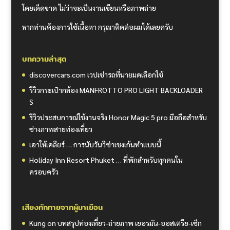
โดยเด็ดขาด ไม่ว่าจะเป็นงานเขียนหรือภาพถ่าย
หากท่านต้องการใช้เนื้อหา กรุณาติดต่อผมได้เลยครับ
บทความล่าสุด
discovercars.com เวปเช่ารถที่นายมดเลือกใช้
รีวิวกระเป๋ากล้อง MANFROTTO PRO LIGHT BACKLOADER
S
รีวิวประสบการณ์ใช้งานจริง Honor Magic 5 pro มือถือสำหรับ
ช่างภาพสายท่องเที่ยว
เอาให้เคลียร์ … การนับวันวีซ่าเชงเก้นทำแบบนี้
Holiday Inn Resort Phuket … ที่พักสำหรับทุกคนใน
ครอบครัว
เสียงทักทายจากผู้มาเยือน
Kung
on
บทสรุปท่องเที่ยว-ถ่ายภาพ เยอรมัน-ออสเตรีย-เช็ก