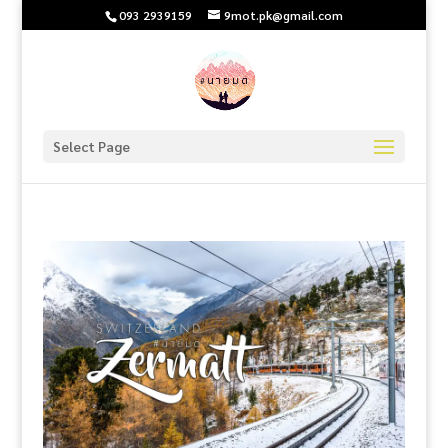
093 2939159
9mot.pk@gmail.com
Select Page