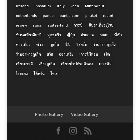
iceland
innsbruck
italy
keen
Mittenwald
netherlands
pantip
pantip.com
phuket
resort
review
swiss
switzerland
กระบี่
ขับรถเที่ยวยุโรป
ขับรถเที่ยวอิตาลี
จุดชมวิว
ญี่ปุ่น
ถ่ายภาพ
ทะเล
ที่พัก
ท่องเที่ยว
พังงา
ภูเก็ต
รีวิว
รีสอร์ท
ร้านอร่อยภูเก็ต
ร้านอาหารภูเก็ต
สวิส
ออสเตรีย
เกาะไม้ท่อน
เช็ก
เที่ยวบาหลี
เที่ยวภูเก็ต
เที่ยวยุโรปด้วยตัวเอง
เยอรมัน
โรงแรม
ไต้หวัน
ไทเป
Photo Gallery
Video Gallery