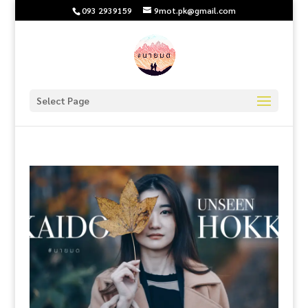
093 2939159
9mot.pk@gmail.com
Select Page