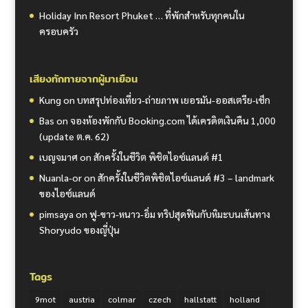
Holiday Inn Resort Phuket … ที่พักสำหรับทุกคนใน
ครอบครัว
เสียงทักทายจากผู้มาเยือน
Kung
on
บทสรุปท่องเที่ยว-ถ่ายภาพ เยอรมัน-ออสเตรีย-เช็ก
Bas
on
จองห้องพักกับ Booking.com ได้เครดิตเงินคืน 1,000
(update ต.ค. 62)
เบญจมาศ
on
สักครั้งในชีวิต พิชิตไอซ์แลนด์ #1
Nuanla-or
on
สักครั้งในชีวิตพิชิตไอซ์แลนด์ #3 – landmark
ของไอซ์แลนด์
pimsaya
on
ฟู-ขาว-หนาว-อิ่ม ทริปสุดฟินกับหิมะบนเส้นทาง
Shoryudo ของญี่ปุ่น
Tags
9mot
austria
colmar
czech
hallstatt
holland